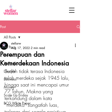
Post
All Posts
stellarw
All Posts
Aug 17, 2022
2 min read
Perempuan dan
Career
Kemerdekaan Indonesia
Stellar Stories
Sudah tidak terasa Indonesia 
Lifestyle
telah merdeka sejak 1945 lalu, 
Business
hingga saat ini mencapai umur 
Money
77 Tahun. Makna yang 
Scale Up Friday
terkandung dalam kata 
BCG White Paper
“merdeka” sangatlah luas, 
terlepas dari segala peristiwa 