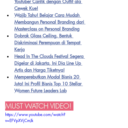
Youtuber Cantik dengan Outfit ala 
Cewek Kue!
Wajib Tahu! Belajar Cara Mudah 
Membangun Personal Branding dari 
Masterclass on Personal Branding
Dobrak Glass Ceiling, Bentuk 
Diskriminasi Perempuan di Tempat 
Kerja
Head In The Clouds Festival Segera 
Digelar di Jakarta, Ini Dia Line Up 
Artis dan Harga Tiketnya!
Memperebutkan Modal Bisnis 20 
Juta! Ini Profil Bisnis Top 10 Stellar 
Women Future Leaders Lab
MUST WATCH VIDEO! 
https://www.youtube.com/watch?
v=EFVpXVjCmJk