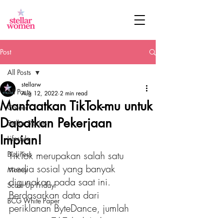
Post
All Posts
stellarw
All Posts
Aug 12, 2022
2 min read
Manfaatkan TikTok-mu untuk
Career
Dapatkan Pekerjaan
Stellar Stories
Impian!
Lifestyle
TikTok merupakan salah satu 
Business
media sosial yang banyak 
Money
digunakan pada saat ini. 
Scale Up Friday
Berdasarkan data dari 
BCG White Paper
periklanan ByteDance, jumlah 