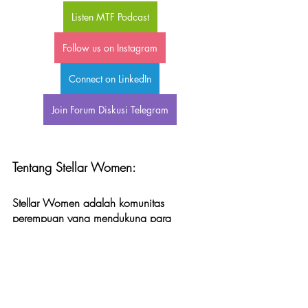
Listen MTF Podcast
Follow us on Instagram
Connect on LinkedIn
Join Forum Diskusi Telegram
Tentang Stellar Women:
Stellar Women adalah komunitas 
perempuan yang mendukung para 
wanita agar menjadi perempuan 
berdaya untuk mencapai tujuan 
hidupnya. Stellar Women berkomitmen 
untuk mendukung perempuan dalam 
bidang bisnis dan skill professional. Kami 