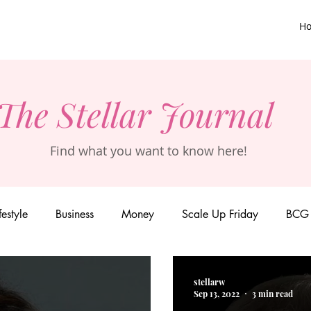
H
The Stellar Journal
Find what you want to know here!
festyle
Business
Money
Scale Up Friday
BCG 
stellarw
Sep 13, 2022
3 min read