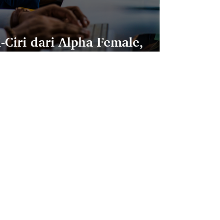
-Ciri dari Alpha Female,
Salah Satunya?