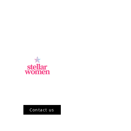
Jl.Sisingamangaraja, Kebayoran Baru,
Jakarta Selatan, DKI Jakarta 12120, ID
Contact us