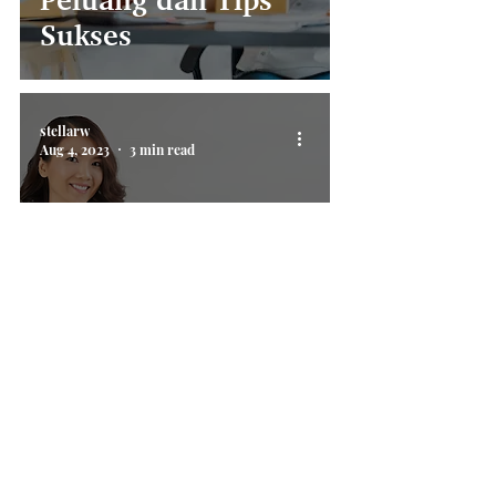
Sukses
stellarw
Aug 4, 2023
3 min read
Kualitas Pebisnis
Perempuan yang
Harus Kamu Miliki