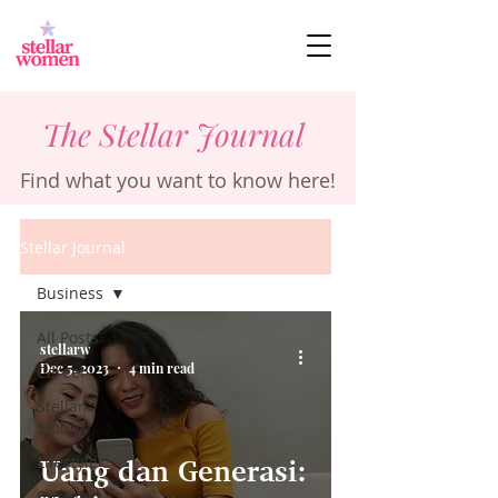
The Stellar Journal
Find what you want to know here!
Stellar Journal
Business
All Posts
stellarw
Dec 5, 2023
4 min read
Career
Stellar
Stories
Lifestyle
Uang dan Generasi:
Business