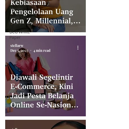
Kebiasaan
Money
Pengelolaan Uang
Scale Up
Gen Z, Millennial,
Friday
dan Generasi X
BCG White
Paper
Menurut Ahli
stellarw
Dec 5, 2023
4 min read
Diawali Segelintir
E-Commerce, Kini
Jadi Pesta Belanja
Online Se-Nasional!
Yuk Intip Awal
Mula 12.12