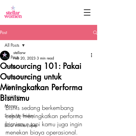
Post
All Posts
stellarw
All Posts
Feb 20, 2023
3 min read
Outsourcing 101: Pakai
Career
Outsourcing untuk
Stellar Stories
Meningkatkan Performa
Lifestyle
Bisnismu
Business
Money
Bisnis sedang berkembang 
cepat, meningkatkan performa 
Scale Up Friday
bisnismu, tapi kamu juga ingin 
BCG White Paper
menekan biaya operasional. 