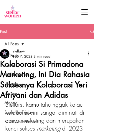
Post
All Posts
stellarw
All Posts
Feb 7, 2023
3 min read
Kolaborasi Si Primadona
Career
Marketing, Ini Dia Rahasia
Stellar Stories
Suksesnya Kolaborasi Yeri
Lifestyle
Afriyani dan Adidas
Business
Money
Stellars, kamu tahu nggak kalau 
kolaborasi ini sangat diminati di 
Scale Up Friday
dunia marketing dan merupakan 
BCG White Paper
kunci sukses 
marketing 
di 2023 