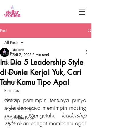
Post
All Posts
stellarw
All Posts
Feb 7, 2023
3 min read
Ini Dia 5 Leadership Style
Career
di Dunia Kerja! Yuk, Cari
Stellar Stories
Tahu Kamu Tipe Apa!
Lifestyle
Business
Setiap pemimpin tentunya punya 
Money
style dan gaya memimpin masing 
Scale Up Friday
masing. Mengetahui 
leadership 
BCG White Paper
style
 akan sangat membantu agar 