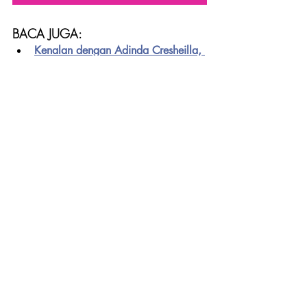
BACA JUGA:
Kenalan dengan Adinda Cresheilla, 
Runner Up Ke-3 Miss Supranational 
2022 asal Indonesia
Keseruan Raisa Hangout Bareng 
Bright di TB Summer Monogram
Perempuan, Jangan Lupa Self Care!
Tips Bangun Personal Branding, 
Bisa Bikin Sukses Usahamu!
Yuk, Belajar Sukses dari Orang 
Korea!
MUST WATCH VIDEO! 
https://www.youtube.com/watch?
v=3TEGXKPoq8g&t=269s