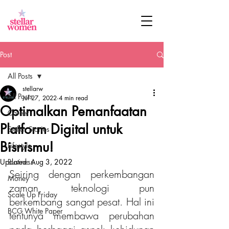
Post
All Posts
stellarw
All Posts
Jul 27, 2022
4 min read
Optimalkan Pemanfaatan
Career
Platform Digital untuk
Stellar Stories
Bisnismu!
Lifestyle
Updated:
Business
Aug 3, 2022
Seiring dengan perkembangan 
Money
zaman, teknologi pun 
Scale Up Friday
berkembang sangat pesat. Hal ini 
BCG White Paper
tentunya membawa perubahan 