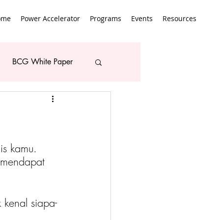
ome
Power Accelerator
Programs
Events
Resources
BCG White Paper
is kamu. 
 mendapat 
kenal siapa-