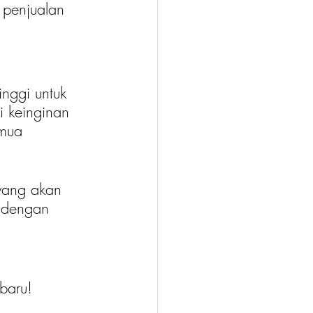
penjualan 
inggi untuk 
i keinginan 
emua 
yang akan 
i dengan 
baru!