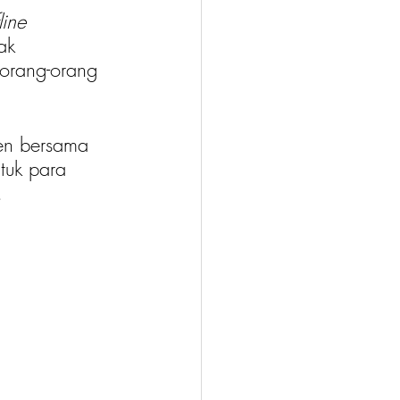
fline 
ak 
 orang-orang 
en bersama 
tuk para 
. 