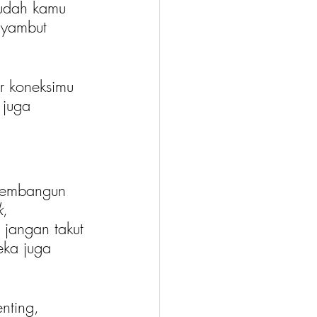
sudah kamu 
nyambut 
r koneksimu 
 juga 
 membangun 
k
, 
 jangan takut 
eka juga 
nting, 