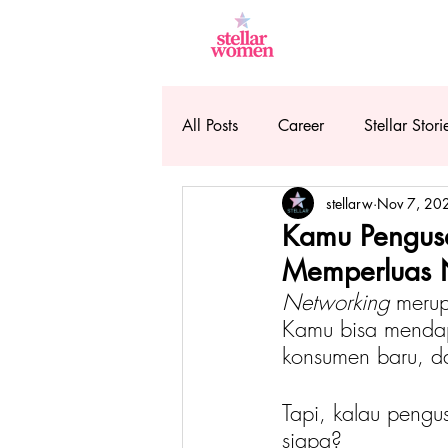
All Posts
Career
Stellar Stori
stellarw
Nov 7, 20
Kamu Pengusa
Memperluas Ne
Networking
 merup
Kamu bisa mendap
konsumen baru, da
Tapi, kalau peng
siapa?