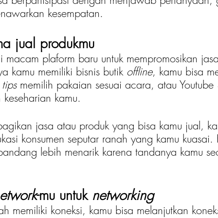
isa berpartisipasi dengan menjawab pertanyaan,
enawarkan kesempatan. 
ma jual produkmu
 macam plaform baru untuk mempromosikan jasa
a kamu memiliki bisnis butik
 offline
, kamu bisa m
 
tips 
memilih pakaian sesuai acara, atau Youtube
 keseharian kamu. 
gikan jasa atau produk yang bisa kamu jual, ka
kasi konsumen seputar ranah yang kamu kuasai. H
andang lebih menarik karena tandanya kamu se
etwork
-mu untuk 
networking
h memiliki koneksi, kamu bisa melanjutkan konek