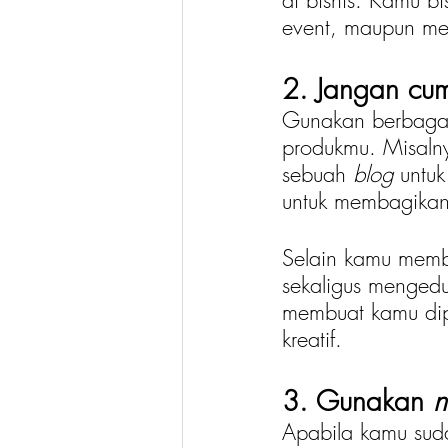
di bisnis. Kamu b
event, maupun m
2. Jangan cu
Gunakan berbagai
produkmu. Misalny
sebuah 
blog 
untuk
untuk membagikan
Selain kamu memba
sekaligus mengedu
membuat kamu dip
kreatif. 
3. Gunakan 
n
Apabila kamu suda