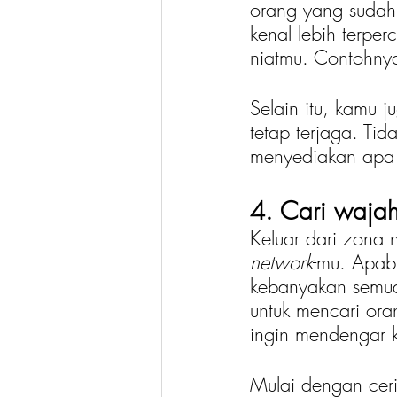
orang yang sudah
kenal lebih terpe
niatmu. Contohnya
Selain itu, kamu 
tetap terjaga. Ti
menyediakan apa 
4. Cari waja
Keluar dari zona
network
-mu. Apab
kebanyakan semua 
untuk mencari ora
ingin mendengar 
Mulai dengan ceri