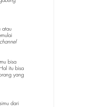
 gabung 
 atau 
emulai 
 channel 
mu bisa 
al itu bisa 
orang yang 
simu dari 