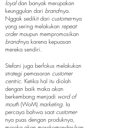
loyal 
dan banyak merupakan 
keunggulan dari 
brand
-nya. 
Nggak sedikit dari
 customer-
nya 
yang sering melakukan 
repeat 
order
 maupun mempromosikan 
brand
-nya karena kepuasan 
mereka sendiri.
Stefani juga berfokus melakukan 
strategi pemasaran 
customer 
centric
. Ketika hal itu diolah 
dengan baik maka akan 
berkembang menjadi
 word of 
mouth 
(WoM) 
marketing
. Ia 
percaya bahwa saat 
customer
-
nya puas dengan produknya, 
mereka akan merekomendasikan 