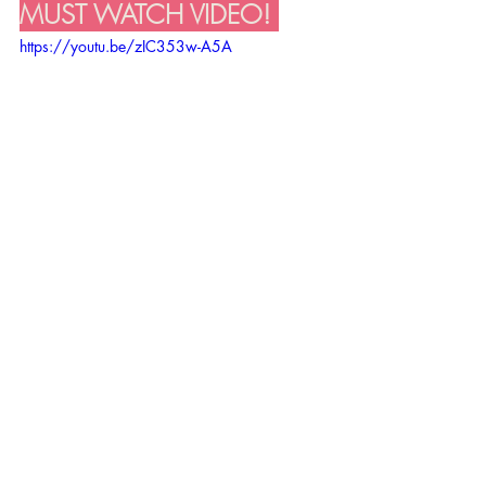
MUST WATCH VIDEO! 
https://youtu.be/zIC353w-A5A
CARA CARI TEMAN DI 
UMUR 30AN | Stellar 
Women 
#MTFPodcast
Subcribe on Youtube
Ingin lihat konten lain dari 
Stellar 
Women
 yang gak kalah menarik?