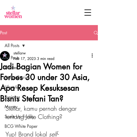
Post
All Posts
stellarw
All Posts
Feb 17, 2023
3 min read
Jadi Bagian Women for
Career
Forbes 30 under 30 Asia,
Stellar Stories
Apa Resep Kesuksesan
Lifestyle
Bisnis Stefani Tan?
Business
Money
Stellar, kamu pernah dengar 
tentang Jolie Clothing?
Scale Up Friday
BCG White Paper
Yup! Brand lokal 
self-