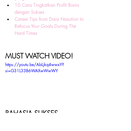
10 Cara Tingkatkan Profit Bisnis 
dengan Sukses
Career Tips from Dara Nasution to 
Refocus Your Goals During The 
Hard Times
MUST WATCH VIDEO! 
https://youtu.be/AbLjkq4wwxY?
si=G31L33B6WAXwWwWY
RAHASIA SUKSES 
PEMIMPIN HEBAT: KENALI 