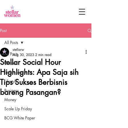
Post
All Posts
stellarw
All Posts
Aug 30, 2023
2 min read
Stellar Social Hour
Career
Highlights: Apa Saja sih
Stellar Stories
Tips Sukses Berbisnis
Lifestyle
bareng Pasangan?
Business
Money
Scale Up Friday
BCG White Paper