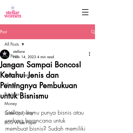
Post
All Posts
stellarw
All Posts
Nov 14, 2023
4 min read
Jangan Sampai Boncos!
Career
Ketahui Jenis dan
Stellar Stories
Pentingnya Pembukuan
Lifestyle
untuk Bisnismu
Business
Money
Stellars, kamu punya bisnis atau 
Scale Up Friday
sedang berencana untuk 
BCG White Paper
membuat bisnis? Sudah memiliki 