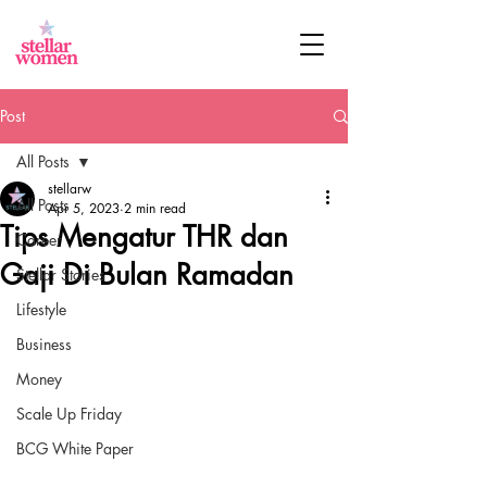
Post
All Posts
stellarw
All Posts
Apr 5, 2023
2 min read
Tips Mengatur THR dan
Career
Gaji Di Bulan Ramadan
Stellar Stories
Lifestyle
Business
Money
Scale Up Friday
BCG White Paper