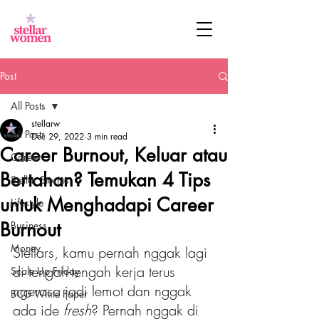
Post
All Posts
stellarw
All Posts
Dec 29, 2022
3 min read
Career Burnout, Keluar atau
Career
Bertahan? Temukan 4 Tips
Stellar Stories
untuk Menghadapi Career
Lifestyle
Burnout
Business
Money
Stellars, kamu pernah nggak lagi 
di tengah-tengah kerja terus 
Scale Up Friday
ngerasa jadi lemot dan nggak 
BCG White Paper
ada ide 
fresh
? Pernah nggak di 