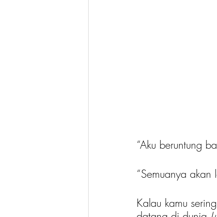
“Aku beruntung ba
“Semuanya akan l
Kalau kamu sering 
datang di dunia 
L