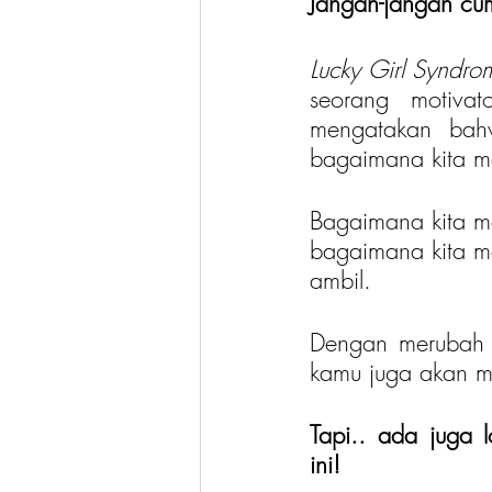
Jangan-jangan cu
Lucky Girl Syndro
seorang motiva
mengatakan ba
bagaimana kita mel
Bagaimana kita me
bagaimana kita me
ambil.
Dengan merubah ko
kamu juga akan m
ini!