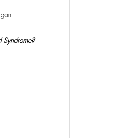
ngan 
rl Syndrome?