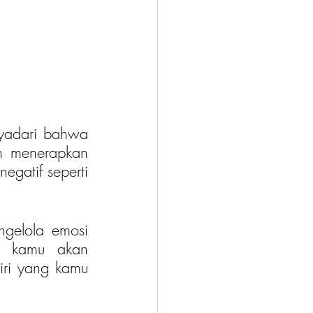
yadari bahwa 
n menerapkan 
gatif seperti 
gelola emosi 
 kamu akan 
ri yang kamu 