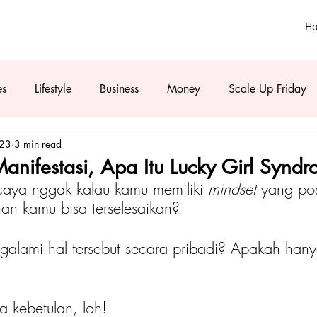
H
es
Lifestyle
Business
Money
Scale Up Friday
023
3 min read
Manifestasi, Apa Itu Lucky Girl Synd
rcaya nggak kalau kamu memiliki 
mindset 
yang pos
an kamu bisa terselesaikan?
alami hal tersebut secara pribadi? Apakah hany
a kebetulan, loh!