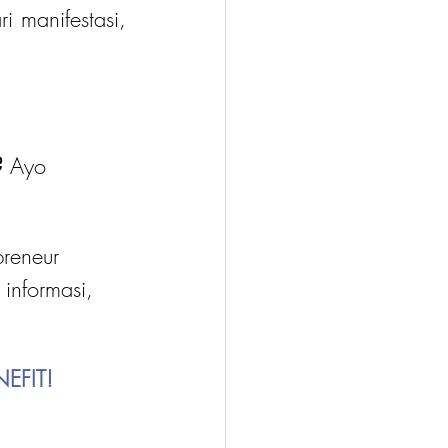
 manifestasi, 
?
 Ayo 
reneur 
 informasi, 
EFIT!