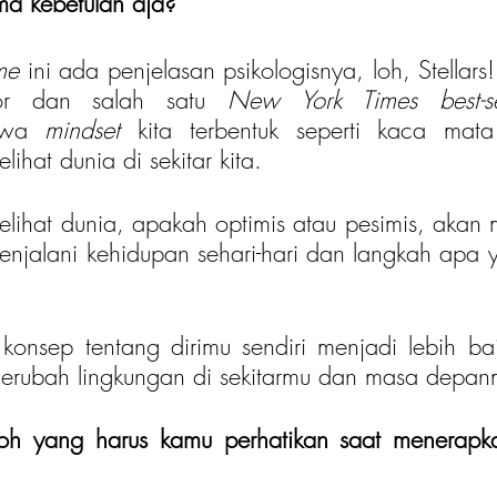
ma kebetulan aja?
me 
ini ada penjelasan psikologisnya, loh, Stellars
tor dan salah satu 
New York Times best-se
hwa 
mindset 
kita terbentuk seperti kaca mata
ihat dunia di sekitar kita. 
lihat dunia, apakah optimis atau pesimis, akan
njalani kehidupan sehari-hari dan langkah apa y
nsep tentang dirimu sendiri menjadi lebih baik
erubah lingkungan di sekitarmu dan masa depan