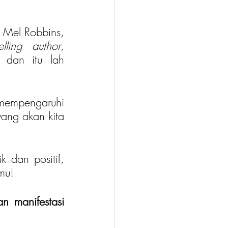
! Mel Robbins, 
lling author
, 
 dan itu lah 
 mempengaruhi 
ang akan kita 
 dan positif, 
mu!
Tapi.. ada juga loh yang harus kamu perhatikan saat menerapkan manifestasi 