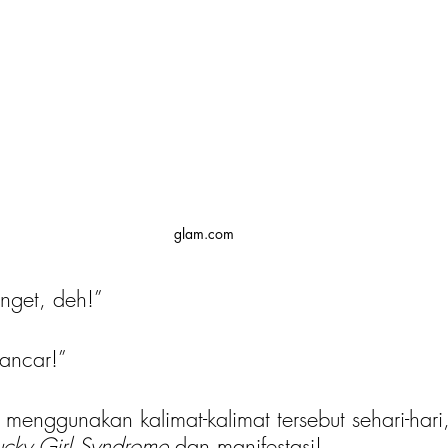
glam.com
nget, deh!” 
ancar!”
menggunakan kalimat-kalimat tersebut sehari-hari
ucky Girl Syndrome
 dan manifestasi!