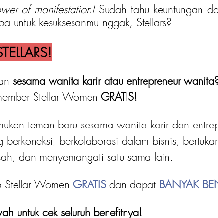
ower of manifestation! 
Sudah tahu keuntungan dari
a untuk kesuksesanmu nggak, Stellars?
TELLARS!
an 
sesama wanita karir atau entrepreneur wanita
member Stellar Women
 GRATIS! 
kan teman baru sesama wanita karir dan entrep
g berkoneksi, berkolaborasi dalam bisnis, bertukar
esah, dan menyemangati satu sama lain.
p Stellar Women 
GRATIS 
dan dapat
 BANYAK BEN
ah untuk cek seluruh benefitnya!