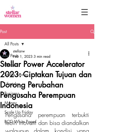
Post
All Posts
stellarw
All Posts
Feb 1, 2023
3 min read
Stellar Power Accelerator
Career
2023: Ciptakan Tujuan dan
Stellar Stories
Dorong Perubahan
Lifestyle
Pengusaha Perempuan
Business
Money
Indonesia
Scale Up Friday
Pengusaha perempuan terbukti 
BCG White Paper
lebih inovatif dan bisa diandalkan 
walaupun dalam kondisi yang 