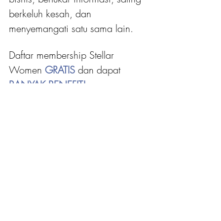
berkeluh kesah, dan 
menyemangati satu sama lain.
Daftar membership Stellar 
Women 
GRATIS 
dan dapat
BANYAK BENEFIT!
Klik tombol di bawah untuk cek 
seluruh benefitnya!
DAFTAR MEMBERSHIP STELLAR WOMEN!
BACA JUGA:
Menjadi Pekerja Lepas, Intip 6 Tips 
Freelancer Sukses Bagi Pemula