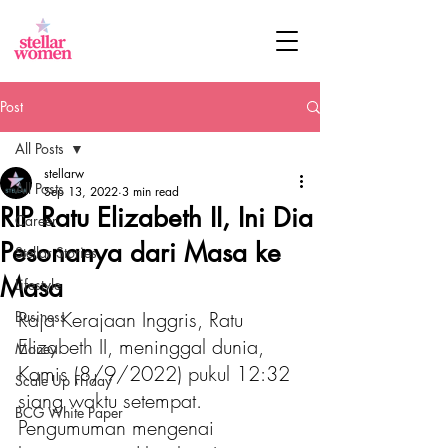
Post
All Posts
stellarw
All Posts
Sep 13, 2022
3 min read
RIP Ratu Elizabeth II, Ini Dia
Career
Pesonanya dari Masa ke
Stellar Stories
Masa
Lifestyle
Raja Kerajaan Inggris, Ratu 
Business
Elizabeth II, meninggal dunia, 
Money
Kamis (8/9/2022) pukul 12:32 
Scale Up Friday
siang waktu setempat. 
BCG White Paper
Pengumuman mengenai 