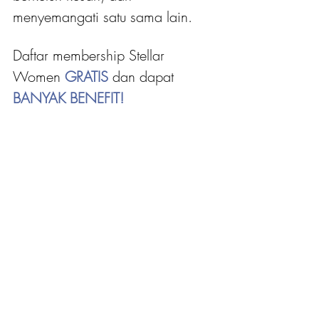
menyemangati satu sama lain.
Daftar membership Stellar 
Women 
GRATIS 
dan dapat
BANYAK BENEFIT!
Klik tombol di bawah untuk cek 
seluruh benefitnya!
DAFTAR MEMBERSHIP STELLAR WOMEN!
BACA JUGA:
Tips Selesaikan Pekerjaanmu 
dengan Efektif!
4 Pekerjaan Sampingan untuk Ibu 
Rumah Tangga, Cocok untuk 