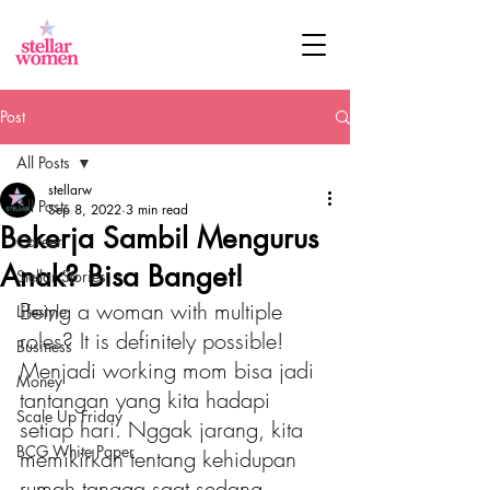
Post
All Posts
stellarw
All Posts
Sep 8, 2022
3 min read
Bekerja Sambil Mengurus
Career
Anak? Bisa Banget!
Stellar Stories
Being a woman with multiple 
Lifestyle
roles? It is definitely possible! 
Business
Menjadi working mom bisa jadi 
Money
tantangan yang kita hadapi 
Scale Up Friday
setiap hari. Nggak jarang, kita 
BCG White Paper
memikirkan tentang kehidupan 
rumah tangga saat sedang 