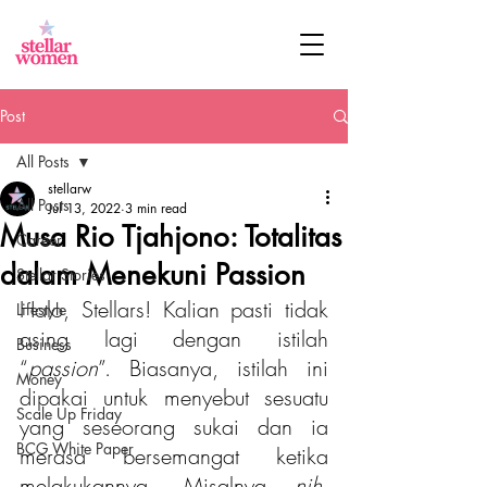
Post
All Posts
stellarw
All Posts
Jul 13, 2022
3 min read
Musa Rio Tjahjono: Totalitas
Career
dalam Menekuni Passion
Stellar Stories
Halo, Stellars! Kalian pasti tidak 
Lifestyle
asing lagi dengan istilah 
Business
“
passion
”. Biasanya, istilah ini 
Money
dipakai untuk menyebut sesuatu 
Scale Up Friday
yang seseorang sukai dan ia 
BCG White Paper
merasa bersemangat ketika 
melakukannya. Misalnya 
nih
, 