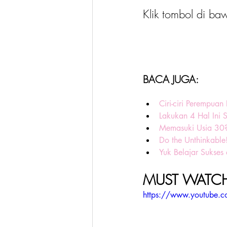
Klik tombol di baw
BACA JUGA:
Ciri-ciri Perempua
Lakukan 4 Hal Ini S
Memasuki Usia 30?
Do the Unthinkabl
Yuk Belajar Sukses
MUST WATCH
https://www.youtube