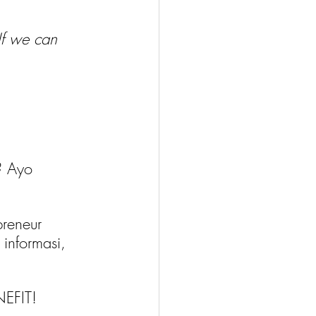
If we can 
? Ayo 
reneur 
 informasi, 
EFIT!