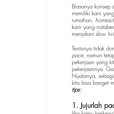
Biasanya konsep s
memiliki karir yan
rumahan, 
homesch
karir yang notaben
menjalani slow li
Tentunya tidak don
pace
, namun tetap
pekerjaan yang ki
pekerjaannya. Gak
Nyatanya, sebagia
kita bisa banget m
tips:
1. Jujurlah p
Jika kamu berkein