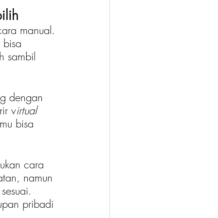
ilih
ecara manual. 
 bisa 
h sambil 
ng dengan 
ir v
irtual 
amu bisa 
ukan cara 
patan, namun 
sesuai. 
upan pribadi 