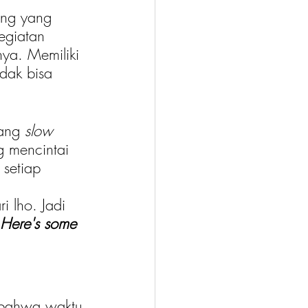
ang yang 
egiatan 
ya. Memiliki 
idak bisa 
ang 
slow 
g mencintai 
setiap 
 lho. Jadi 
Here's some 
i bahwa waktu 