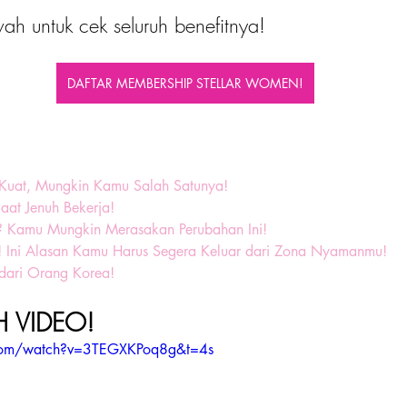
ah untuk cek seluruh benefitnya!
DAFTAR MEMBERSHIP STELLAR WOMEN!
n Kuat, Mungkin Kamu Salah Satunya!
aat Jenuh Bekerja!
 Kamu Mungkin Merasakan Perubahan Ini!
e! Ini Alasan Kamu Harus Segera Keluar dari Zona Nyamanmu!
 dari Orang Korea!
 VIDEO! 
.com/watch?v=3TEGXKPoq8g&t=4s