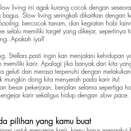
low living ini agak kurang cocok dengan seseor
g bagus. Slow living seringkali dikaitkan dengan k
ooling
, bercocok tanam, dan kegiatan hobi lainn
e selalu memiliki target yang dikejar, sepertinya t
ving. Apakah iya?
g. Stellars pasti ingin kan menjalani kehidupan y
 memiliki karir. Apalagi jika banyak dari kita yan
ta geluti dan merasa terpenuhi dengan melakukan 
 mungkin dong kita menyerah pada karir itu! 
n besar pekerjaan, berjalan selama sepertiga hari
engejar karir sekaligus hidup dengan 
slow pace
. 
ada pilihan yang kamu buat
ginan untuk mengejar karir, kamu harus mengaku