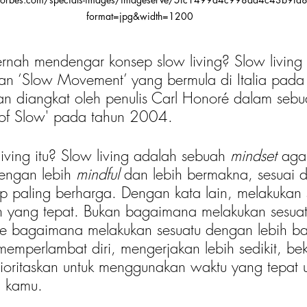
format=jpg&width=1200
ernah mendengar konsep slow living? Slow living
an ‘Slow Movement’ yang bermula di Italia pada
 diangkat oleh penulis Carl Honoré dalam sebu
se of Slow' pada tahun 2004.
living itu? Slow living adalah sebuah 
mindset
 aga
engan lebih 
mindful
 dan lebih bermakna, sesuai
 paling berharga. Dengan kata lain, melakukan 
 yang tepat. Bukan bagaimana melakukan sesua
 ke bagaimana melakukan sesuatu dengan lebih bai
memperlambat diri, mengerjakan lebih sedikit, bek
ioritaskan untuk menggunakan waktu yang tepat un
i kamu.