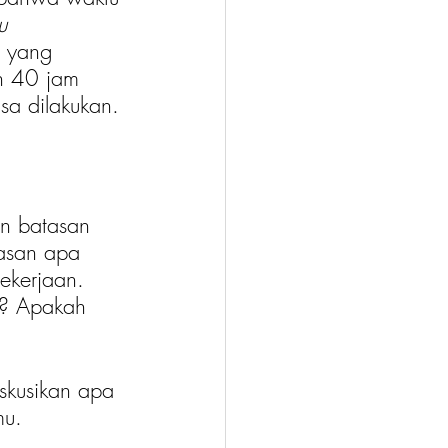
u 
l yang 
h 40 jam 
sa dilakukan. 
an batasan 
tasan apa 
ekerjaan. 
? Apakah 
skusikan apa 
mu.