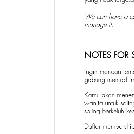
We can have a car
manage it. 
NOTES FOR S
Ingin mencari tem
gabung menjadi m
Kamu akan menemu
wanita untuk salin
saling berkeluh k
Daftar membersh