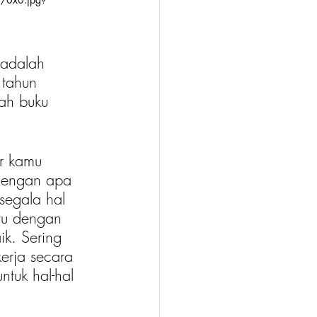
 adalah 
 tahun 
ah buku 
r kamu 
 dengan apa 
segala hal 
tu dengan 
k. Sering 
erja secara 
tuk hal-hal 