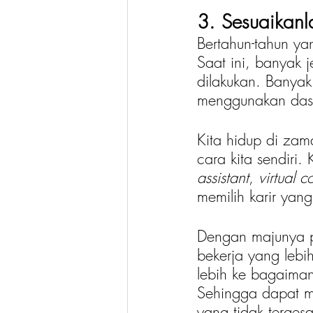
3. Sesuaikanl
Bertahun-tahun yan
Saat ini, banyak 
dilakukan. Banyak
menggunakan daste
Kita hidup di zam
cara kita sendiri.
assistant
, 
virtual 
memilih karir yan
Dengan majunya p
bekerja yang lebi
lebih ke bagaima
Sehingga dapat me
yang tidak tergesa