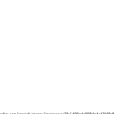
o.forbes.com/specials-images/imageserve/5fc1499a4c998da4c43b9fa