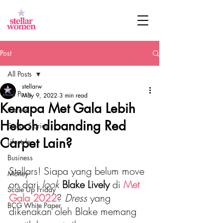
Post
All Posts
stellarw
All Posts
May 9, 2022
3 min read
Kenapa Met Gala Lebih
Career
Heboh dibanding Red
Stellar Stories
Carpet Lain?
Lifestyle
Business
Stellars! Siapa yang belum move 
Money
on dari 
look 
Blake Lively
 di 
Met 
Scale Up Friday
Gala 2022
? 
Dress 
yang 
BCG White Paper
dikenakan oleh Blake memang 