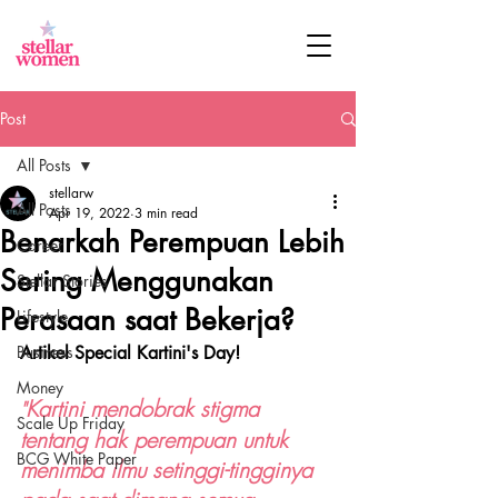
Post
All Posts
stellarw
All Posts
Apr 19, 2022
3 min read
Benarkah Perempuan Lebih
Career
Sering Menggunakan
Stellar Stories
Perasaan saat Bekerja?
Lifestyle
Business
Artikel Special Kartini's Day!
Money
Kartini mendobrak stigma 
"
Scale Up Friday
tentang hak perempuan untuk 
BCG White Paper
menimba ilmu setinggi-tingginya 