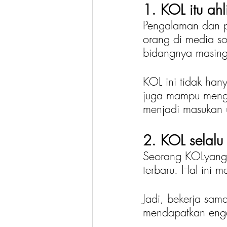
1. KOL itu ah
Pengalaman dan p
orang di media so
bidangnya masing
KOL ini tidak han
juga mampu mengan
menjadi masukan 
2. KOL selalu 
Seorang KOLyang s
terbaru. Hal ini m
Jadi, bekerja sam
mendapatkan enga