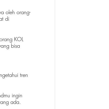
a oleh orang-
t di 
eorang KOL 
yang bisa 
getahui tren 
ndmu ingin 
yang ada.