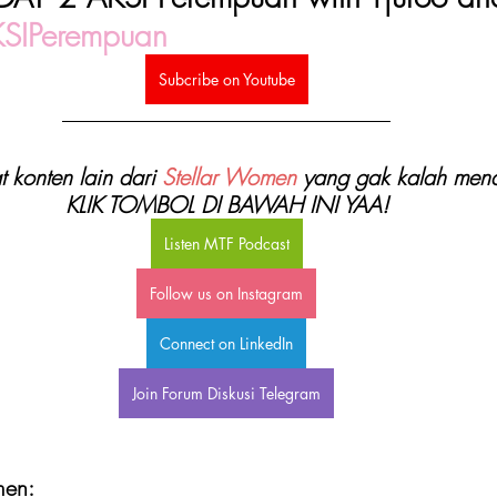
SIPerempuan
Subcribe on Youtube
at konten lain dari 
Stellar Women
 yang gak kalah mena
KLIK TOMBOL DI BAWAH INI YAA!
Listen MTF Podcast
Follow us on Instagram
Connect on LinkedIn
Join Forum Diskusi Telegram
men: