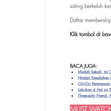
saling berkeluh k
Daftar membershi
Klik tombol di baw
BACA JUGA:
Mudah Sekali, Ini 
Hindari Kesalahan 
Ciri-Ciri Perempua
Lakukan 4 Hal ini S
Three-sixty Friend
MUST WATCH