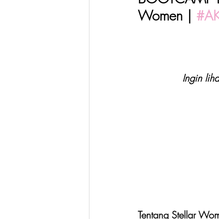
Women | 
#AK
Ingin lih
Tentang Stellar Wo