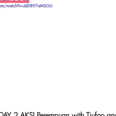
.com/watch?v=JdD897aMSGU
 2 AKSI Perempuan with Tjufoo and 