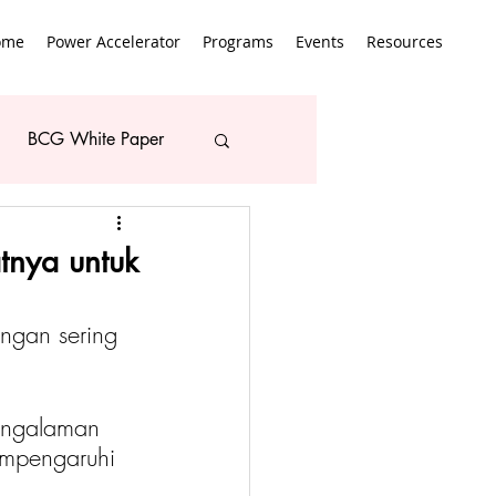
ome
Power Accelerator
Programs
Events
Resources
BCG White Paper
tnya untuk
ngan sering 
engalaman 
empengaruhi 