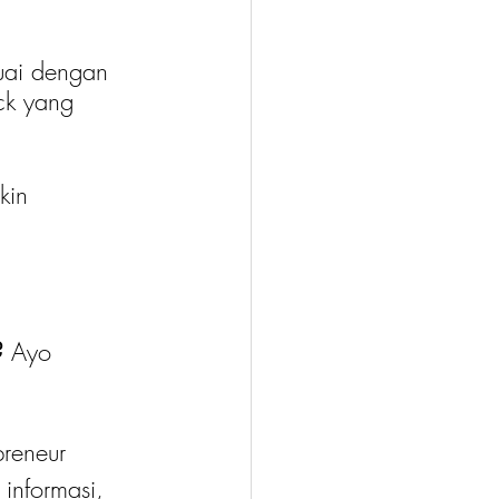
uai dengan 
ck yang 
kin 
?
 Ayo 
reneur 
 informasi, 