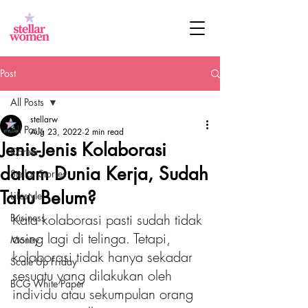
Post
All Posts
stellarw
All Posts
Aug 23, 2022
2 min read
Jenis-Jenis Kolaborasi
Career
dalam Dunia Kerja, Sudah
Stellar Stories
Tahu Belum?
Lifestyle
Kata kolaborasi pasti sudah tidak 
Business
asing lagi di telinga. Tetapi, 
Money
kolaborasi tidak hanya sekadar 
Scale Up Friday
sesuatu yang dilakukan oleh 
BCG White Paper
individu atau sekumpulan orang 