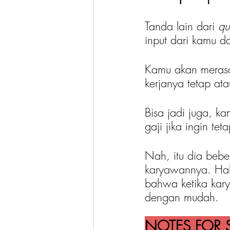
Tanda lain dari 
qu
input dari kamu d
Kamu akan meras
kerjanya tetap at
Bisa jadi juga, k
gaji jika ingin tet
Nah, itu dia beb
karyawannya. Hal
bahwa ketika kary
dengan mudah.
NOTES FOR S