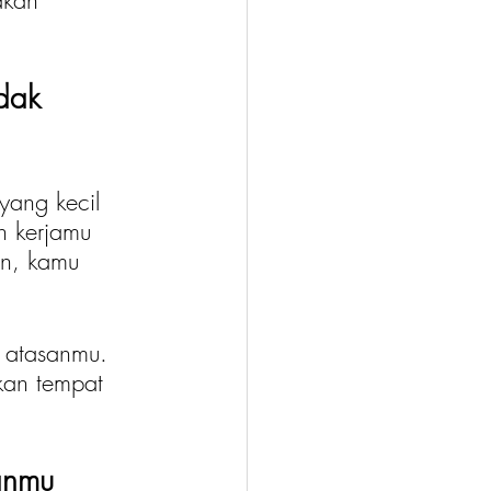
akan 
dak 
yang kecil 
n kerjamu 
an, kamu 
 atasanmu. 
kan tempat 
anmu