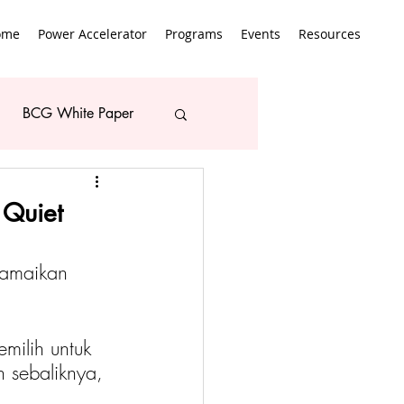
ome
Power Accelerator
Programs
Events
Resources
BCG White Paper
 Quiet
ramaikan 
ilih untuk 
h sebaliknya, 