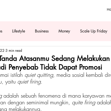
H
es
Lifestyle
Business
Money
Scale Up Friday
022
3 min read
ni Tanda Atasanmu Sedang Melakukan
Jadi Penyebab Tidak Dapat Promosi
mai istilah 
quiet quitting, 
media sosial kembali di
u, yaitu 
quiet firing.
g
 adalah sebuah fenomena di mana karyawan mem
aan dengan seminimal mungkin, 
quite firing
 adala
ang melakukannya.