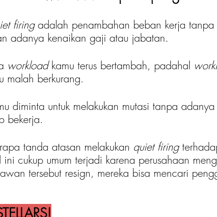
iet firing
 adalah penambahan beban kerja tanpa
an adanya kenaikan gaji atau jabatan.
a 
workload 
kamu terus bertambah, padahal 
work
au malah berkurang.
amu diminta untuk melakukan mutasi tanpa adanya
ap bekerja.
erapa tanda atasan melakukan 
quiet firing
 terhada
 ini cukup umum terjadi karena perusahaan men
awan tersebut resign, mereka bisa mencari peng
TELLARS!