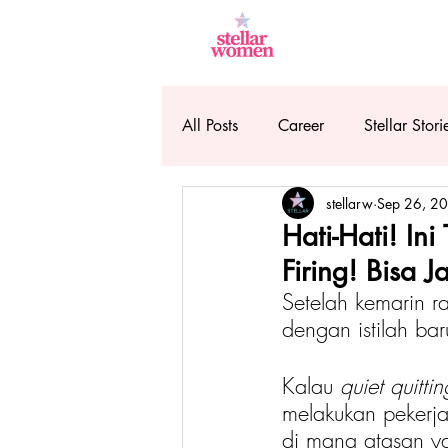
All Posts
Career
Stellar Stori
stellarw
Sep 26, 2
Hati-Hati! I
Firing! Bisa 
Setelah kemarin ra
dengan istilah bar
Kalau 
quiet quittin
melakukan pekerj
di mana atasan y