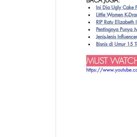
BACA JUGA:
Ini Dia Ugly Cake P
Little Women K-Dr
RIP Ratu Elizabeth 
Pentingnya Punya 
Jenis-Jenis Influenc
Bisnis di Umur 15
MUST WATCH
https://www.youtube.c