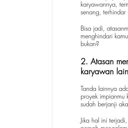
karyawannya, ter
senang, terhindar
Bisa jadi, atasan
menghindari kamu.
bukan?
2. Atasan me
karyawan lai
Tanda lainnya ad
proyek impianmu k
sudah berjanji ak
Jika hal ini terj