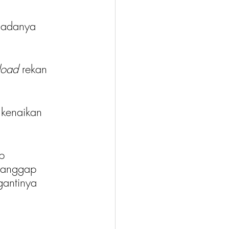
 adanya 
load 
rekan 
 kenaikan 
p 
ganggap 
gantinya 