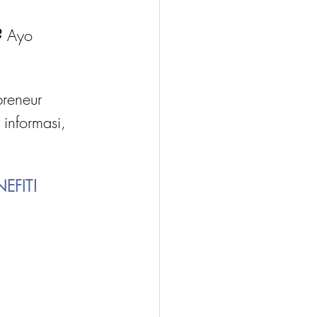
?
 Ayo 
reneur 
 informasi, 
EFIT!