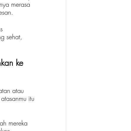
nya merasa 
esan.
s 
g sehat, 
kan ke 
tan atau 
 atasanmu itu 
kah mereka 