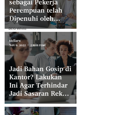
sebagai Pekerja
Money
Perempuan telah
Scale Up
Dipenuhi oleh
Friday
Pemberi Kerja?
BCG White
Paper
stellarw
Nov 9, 2022
2 min read
Jadi Bahan Gosip di
Kantor? Lakukan
Ini Agar Terhindar
Jadi Sasaran Rekan
Kerja!