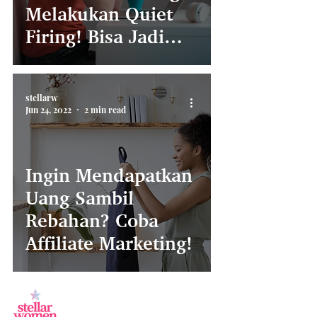
Melakukan Quiet
Firing! Bisa Jadi
Penyebab Tidak
Dapat Promosi
stellarw
Jun 24, 2022
2 min read
Ingin Mendapatkan
Uang Sambil
Rebahan? Coba
Affiliate Marketing!