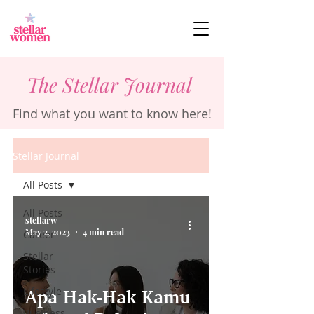
The Stellar Journal
Find what you want to know here!
Stellar Journal
All Posts
All Posts
stellarw
May 2, 2023
4 min read
Career
Stellar
Stories
Lifestyle
Apa Hak-Hak Kamu
Business