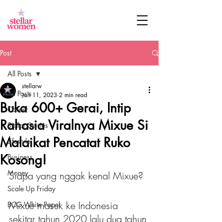
Post
All Posts
stellarw
All Posts
Jan 11, 2023
2 min read
Buka 600+ Gerai, Intip
Career
Rahasia Viralnya Mixue Si
Stellar Stories
Malaikat Pencatat Ruko
Lifestyle
Kosong!
Business
Money
Siapa yang nggak kenal Mixue?
Scale Up Friday
Mixue masuk ke Indonesia 
BCG White Paper
sekitar tahun 2020 lalu dua tahun 