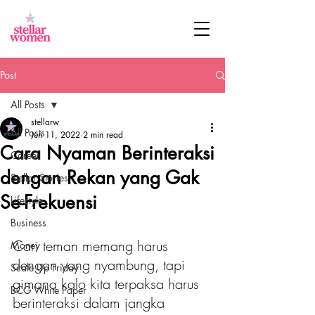
Post
All Posts
stellarw
All Posts
Jun 11, 2022
2 min read
Cara Nyaman Berinteraksi
Career
dengan Rekan yang Gak
Stellar Stories
Se-Frekuensi
Lifestyle
Business
Cari teman memang harus 
Money
dengan yang nyambung, tapi 
Scale Up Friday
gimana kalo kita terpaksa harus 
BCG White Paper
berinteraksi dalam jangka 