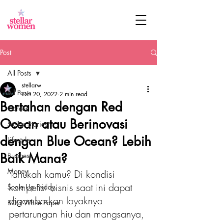
Post
All Posts
stellarw
All Posts
Oct 20, 2022
2 min read
Bertahan dengan Red
Career
Ocean atau Berinovasi
Stellar Stories
dengan Blue Ocean? Lebih
Lifestyle
Baik Mana?
Business
Money
Tahukah kamu? Di kondisi 
kompetisi bisnis saat ini dapat 
Scale Up Friday
digambarkan layaknya 
BCG White Paper
pertarungan hiu dan mangsanya, 