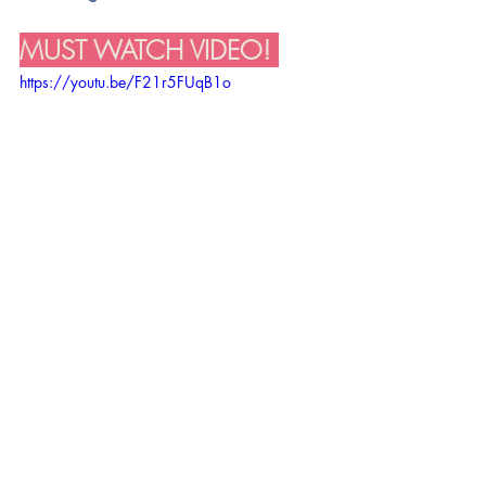
MUST WATCH VIDEO! 
https://youtu.be/F21r5FUqB1o
Waktunya Bangun Bisnismu 
di Tahun 2023! | 
#StellarPowerAccelerator
Subcribe on Youtube
Ingin lihat konten lain dari 
Stellar 
Women
 yang gak kalah menarik?