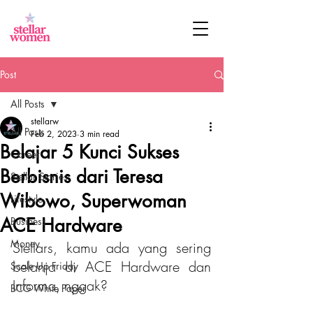
Post
All Posts
stellarw
All Posts
Feb 2, 2023
3 min read
Belajar 5 Kunci Sukses
Career
Berbisnis dari Teresa
Stellar Stories
Wibowo, Superwoman
Lifestyle
ACE Hardware
Business
Money
Stellars, kamu ada yang sering 
belanja di ACE Hardware dan 
Scale Up Friday
Informa, nggak?
BCG White Paper