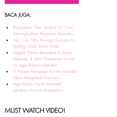
BACA JUGA:
Ramadhan Tiba! Berikut 10 Cara 
Meningkatkan Penjualan Bisnismu
Yuk, Cari Tahu Kenapa Domain Itu 
Penting Untuk Bisnis Anda
Nggak Hanya Berbakat di Dunia 
Hiburan, 4 Artis Perempuan Korea 
Ini Juga Pebisnis Handal!
4 Alasan Mengapa Konten LinkedIn 
Akan Mengubah Karirmu!
Ingin Bisnis Cepat Melesat? 
Lakukan Analisis Kompetitor
MUST WATCH VIDEO! 