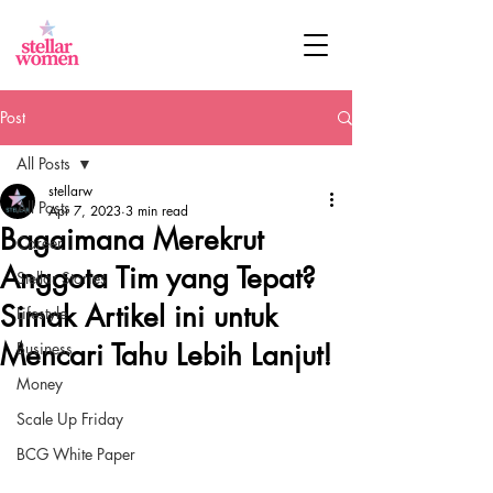
Post
All Posts
stellarw
All Posts
Apr 7, 2023
3 min read
Bagaimana Merekrut
Career
Anggota Tim yang Tepat?
Stellar Stories
Simak Artikel ini untuk
Lifestyle
Mencari Tahu Lebih Lanjut!
Business
Money
Scale Up Friday
BCG White Paper