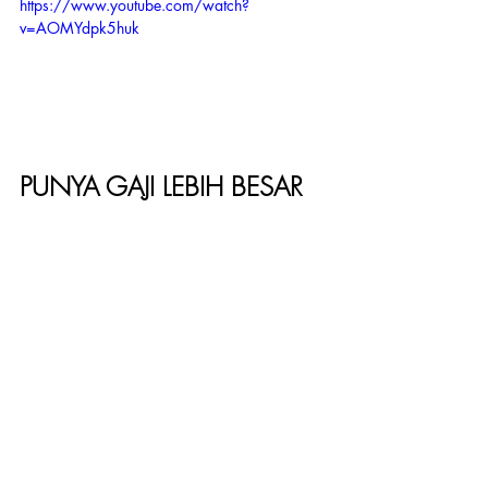
https://www.youtube.com/watch?
v=AOMYdpk5huk
PUNYA GAJI LEBIH BESAR 
DARI SUAMI, APA 
SALAHNYA? | Stellar 
Women 
#MTFPodcast
Subcribe on Youtube
Ingin lihat konten lain dari Stellar 
Women yang gak kalah menarik?