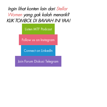
Ingin lihat konten lain dari 
Stellar 
Women
 yang gak kalah menarik?
KLIK TOMBOL DI BAWAH INI YAA!
Listen MTF Podcast
Follow us on Instagram
Connect on LinkedIn
Join Forum Diskusi Telegram
Tentang Stellar Women:
Stellar Women adalah komunitas 
perempuan yang mendukung para 
wanita agar menjadi perempuan 