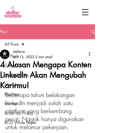
Post
All Posts
stellarw
All Posts
Jan 13, 2023
2 min read
4 Alasan Mengapa Konten
Career
LinkedIn Akan Mengubah
Stellar Stories
Karirmu!
Lifestyle
Beberapa tahun belakangan 
Business
LinkedIn menjadi salah satu
Money
platform
 yang berkembang 
Scale Up Friday
pesat. Nggak hanya digunakan 
BCG White Paper
untuk melamar pekerjaan, 