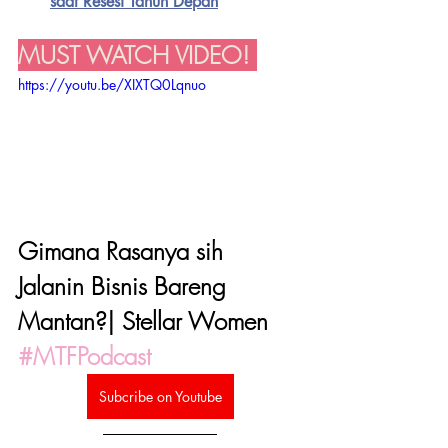
saat Resesi Tahun Depan
MUST WATCH VIDEO! 
https://youtu.be/XIXTQ0Lqnuo
Gimana Rasanya sih 
Jalanin Bisnis Bareng 
Mantan?| Stellar Women 
#MTFPodcast
Subcribe on Youtube