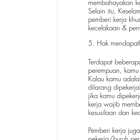
membahayakan kes
Selain itu, Kesel
pemberi kerja khu
kecelakaan & peny
5. Hak mendapatk
Terdapat beberapa
perempuan, kamu 
Kalau kamu adala
dilarang dipekerj
jika kamu dipeke
kerja wajib memb
kesusilaan dan ke
Pemberi kerja jug
pekerja/buruh pe