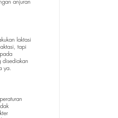
ngan anjuran 
ukan laktasi 
ktasi, tapi 
epada 
g disediakan 
a ya.
peraturan 
idak 
ter 