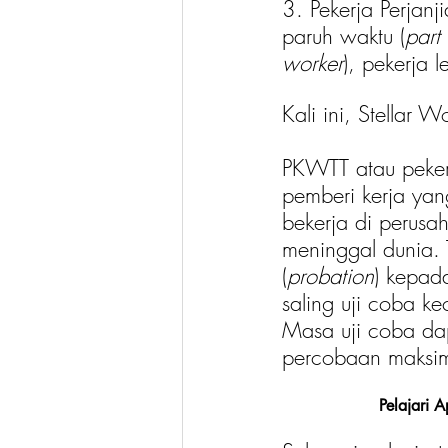
3. Pekerja Perjan
paruh waktu (
part
worker
), pekerja l
Kali ini, Stellar
PKWTT atau pekerj
pemberi kerja yang
bekerja di perusa
meninggal dunia.
(
probation
) kepad
saling uji coba k
Masa uji coba dap
percobaan maksim
Pelajari 