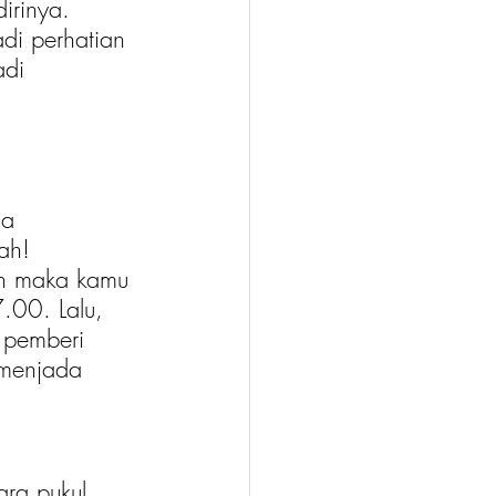
rinya. 
di perhatian 
adi 
ja 
ah!
un maka kamu 
.00. Lalu, 
 pemberi 
menjada 
ra pukul 