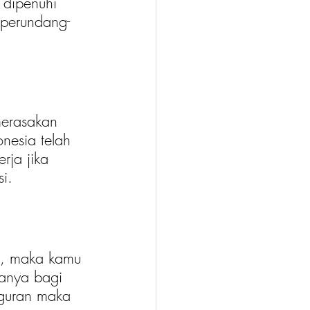
 dipenuhi 
 perundang-
merasakan 
nesia telah 
rja jika 
i.
n, maka kamu 
hanya bagi 
uguran maka 