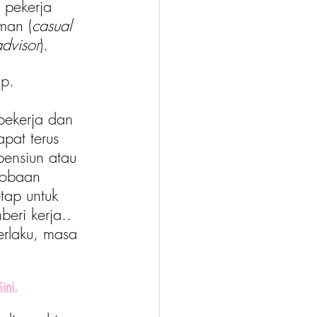
 pekerja 
man (
casual 
advisor
). 
p. 
pekerja dan 
pat terus 
pensiun atau 
cobaan 
tap untuk 
eri kerja.. 
rlaku, masa 
Sini.