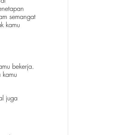
al 
enetapan 
lam semangat 
ak kamu 
amu bekerja. 
a kamu 
al juga 