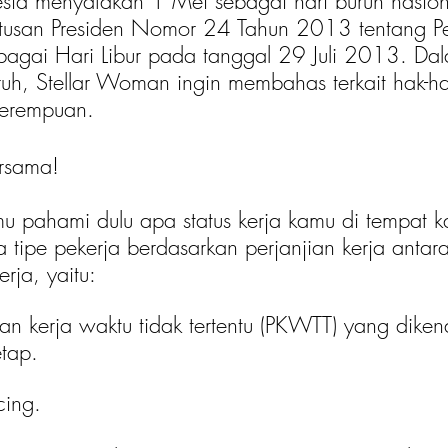
sia menyatakan 1 Mei sebagai hari buruh nasion
tusan Presiden Nomor 24 Tahun 2013 tentang P
bagai Hari Libur pada tanggal 29 Juli 2013. Da
uh, Stellar Woman ingin membahas terkait hak-h
perempuan.
ersama!
u pahami dulu apa status kerja kamu di tempat k
 tipe pekerja berdasarkan perjanjian kerja antar
rja, yaitu:
ian kerja waktu tidak tertentu (PKWTT) yang diken
etap.
cing. 