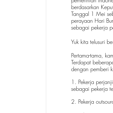
pemerintah Indone
berdasarkan Kepu
Tanggal 1 Mei se
perayaan Hari Bur
sebagai pekerja 
Yuk kita telusuri b
Pertama-tama, kam
Terdapat beberapa
dengan pemberi ke
1. Pekerja perjanj
sebagai pekerja t
2. Pekerja outsour