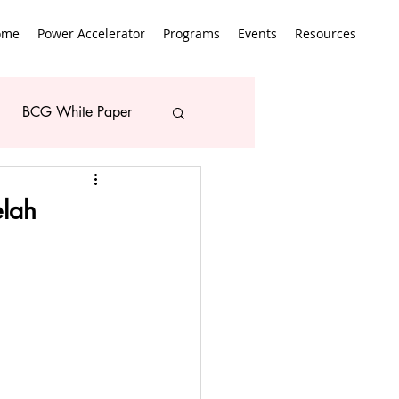
ome
Power Accelerator
Programs
Events
Resources
BCG White Paper
elah