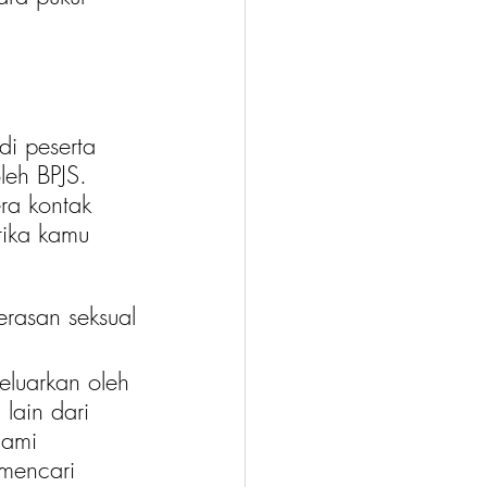
di peserta 
leh BPJS. 
ra kontak 
tika kamu 
erasan seksual
eluarkan oleh 
lain dari 
lami 
mencari 