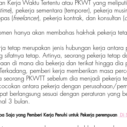
jian Kerja Waktu Tertentu atau PKWT yang meliputi
 time
), pekerja sementara (temporer), pekerja musi
epas (
freelancer
), pekerja kontrak, dan konsultan (
 Women hanya akan membahas hak-hak pekerja teta
a tetap merupakan jenis hubungan kerja antara 
 sifatnya tetap. Artinya, seorang pekerja tetap da
haan di mana dia bekerja dan terikat hingga dia 
 Terkadang, pemberi kerja memberikan masa per
a seorang PKWTT sebelum dia menjadi pekerja te
ecocokan antara pekerja dengan perusahaan/pemb
at berlangsung sesuai dengan peraturan yang be
al 3 bulan. 
Apa Saja yang Pemberi Kerja Penuhi untuk Pekerja perempuan 
 Di 