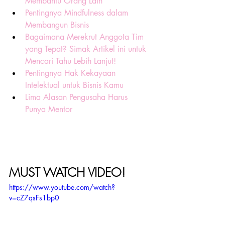
Membantu Orang Lain
Pentingnya Mindfulness dalam 
Membangun Bisnis
Bagaimana Merekrut Anggota Tim 
yang Tepat? Simak Artikel ini untuk 
Mencari Tahu Lebih Lanjut!
Pentingnya Hak Kekayaan 
Intelektual untuk Bisnis Kamu
Lima Alasan Pengusaha Harus 
Punya Mentor
MUST WATCH VIDEO! 
https://www.youtube.com/watch?
v=cZ7qsFs1bp0