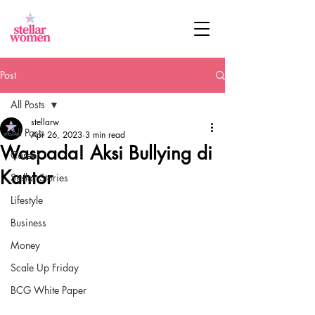
Post
All Posts
stellarw
All Posts
Apr 26, 2023
3 min read
Waspada! Aksi Bullying di
Career
Kantor
Stellar Stories
Lifestyle
Business
Money
Scale Up Friday
BCG White Paper