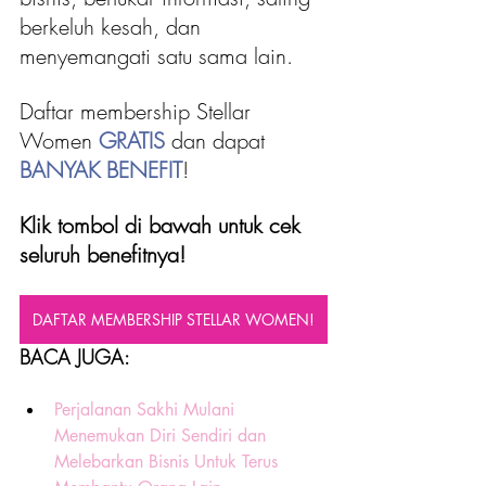
berkeluh kesah, dan 
menyemangati satu sama lain.
Daftar membership Stellar 
Women 
GRATIS
 dan dapat 
BANYAK BENEFIT
!
Klik tombol di bawah untuk cek 
seluruh benefitnya!
DAFTAR MEMBERSHIP STELLAR WOMEN!
BACA JUGA:
Perjalanan Sakhi Mulani 
Menemukan Diri Sendiri dan 
Melebarkan Bisnis Untuk Terus 