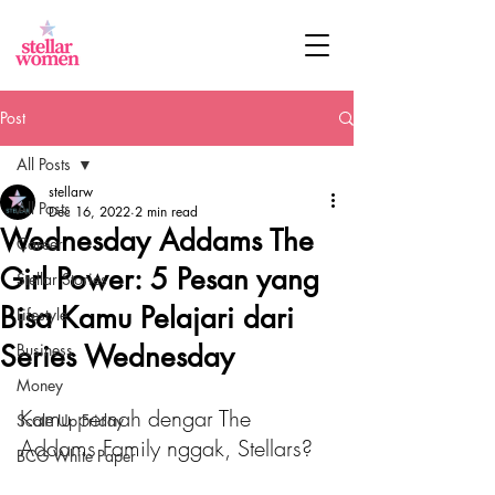
Post
All Posts
stellarw
All Posts
Dec 16, 2022
2 min read
Wednesday Addams The
Career
Girl Power: 5 Pesan yang
Stellar Stories
Bisa Kamu Pelajari dari
Lifestyle
Series Wednesday
Business
Money
Kamu pernah dengar The 
Scale Up Friday
Addams Family nggak, Stellars?
BCG White Paper