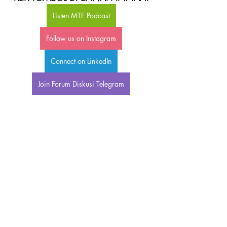
Listen MTF Podcast
Follow us on Instagram
Connect on LinkedIn
Join Forum Diskusi Telegram
Tentang Stellar Women:
Stellar Women adalah komunitas 
perempuan yang mendukung para 
wanita agar menjadi perempuan 
berdaya untuk mencapai tujuan 
hidupnya. Stellar Women berkomitmen 
untuk mendukung perempuan dalam 
bidang bisnis dan skill professional. Kami 