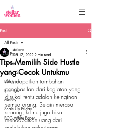
Post
All Posts
stellarw
All Posts
Oct 17, 2022
2 min read
Tips Memilih Side Hustle
Career
yang Cocok Untukmu
Stellar Stories
Mendapatkan tambahan 
Lifestyle
penghasilan dari kegiatan yang 
Business
disukai tentu adalah keinginan 
Money
semua orang. Selain merasa 
Scale Up Friday
senang, kamu juga bisa 
BCG White Paper
mendapatkan uang dari 
melakukan pekerjaaan. 