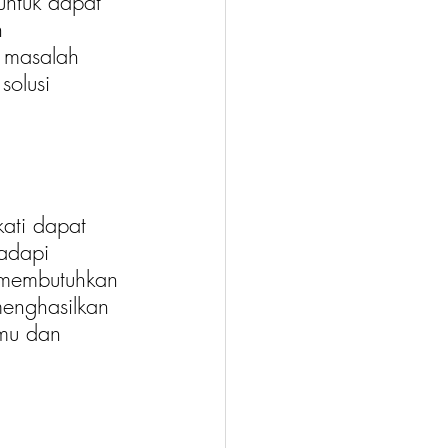
untuk dapat 
h 
 masalah 
olusi 
adapi 
 membutuhkan 
enghasilkan 
rmu dan 