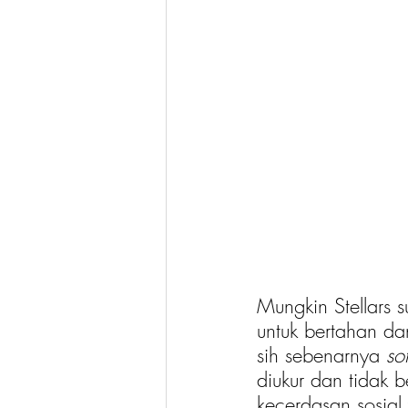
Mungkin Stellars 
untuk bertahan da
sih sebenarnya 
sof
diukur dan tidak b
kecerdasan sosial