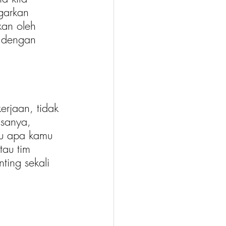
garkan 
kan oleh 
 dengan 
rjaan, tidak 
asanya, 
lu apa kamu 
tau tim 
ting sekali 