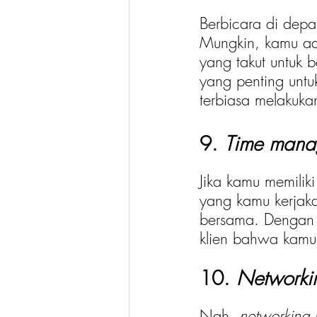
Berbicara di dep
Mungkin, kamu ad
yang takut untuk
yang penting untu
terbiasa melakuka
9. 
Time mana
Jika kamu memilik
yang kamu kerjaka
bersama. Dengan 
klien bahwa kamu 
10. 
Networki
Nah, 
networking s