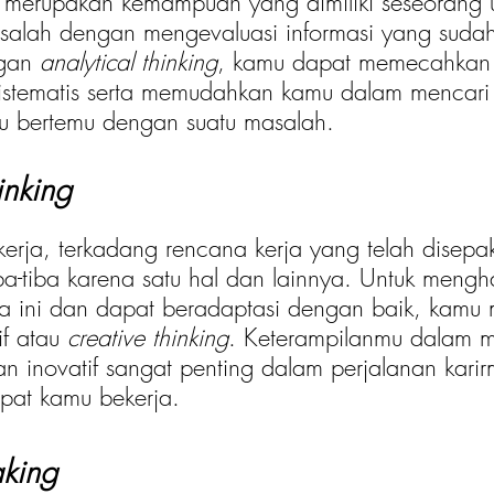
 merupakan kemampuan yang dimiliki seseorang 
salah dengan mengevaluasi informasi yang suda
gan 
analytical thinking
, kamu dapat memecahkan
istematis serta memudahkan kamu dalam mencari s
amu bertemu dengan suatu masalah. 
inking
ba-tiba karena satu hal dan lainnya. Untuk mengh
ba ini dan dapat beradaptasi dengan baik, kamu
if atau 
creative thinking
. Keterampilanmu dalam m
an inovatif sangat penting dalam perjalanan kari
mpat kamu bekerja.  
aking