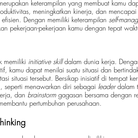
merupakan keterampilan yang membuat kamu dap
duktivitas, meningkatkan kinerja, dan mencapai t
 efisien. Dengan memiliki keterampilan 
self-mana
kan pekerjaan-pekerjaan kamu dengan tepat wakt
k memiliki 
initiative skill
 dalam dunia kerja. Dengan
atif, kamu dapat menilai suatu situasi dan bertind
si situasi tersebut. Bersikap inisiatif di tempat ke
seperti menawarkan diri sebagai 
leader
 dalam t
erja, dan 
brainstorm
 gagasan bersama dengan re
 membantu pertumbuhan perusahaan.
thinking