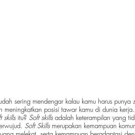
sudah sering mendengar kalau kamu harus punya 
s
n meningkatkan posisi tawar kamu di dunia kerja.
t skills 
itu? 
Soft skills
 adalah keterampilan yang tid
erwujud. 
Soft Skills
 merupakan kemampuan komuni
 yang melekat, serta kemampuan beradaptasi den