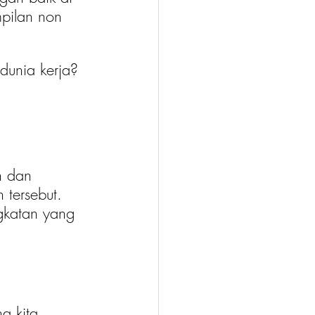
pilan non 
dunia kerja? 
n dan 
 tersebut. 
gkatan yang 
a kita 