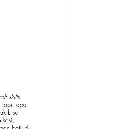
oft skills 
 Tapi, apa 
ak bisa 
kasi, 
gan baik di 