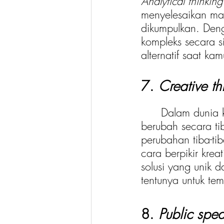
Analytical thinking
menyelesaikan ma
dikumpulkan. Den
kompleks secara s
alternatif saat k
7. 
Creative th
	Dalam dunia kerja, terkadang rencana kerja yang telah disepakati dapat 
berubah secara ti
perubahan tiba-ti
cara berpikir kreat
solusi yang unik d
tentunya untuk te
8. 
Public spe