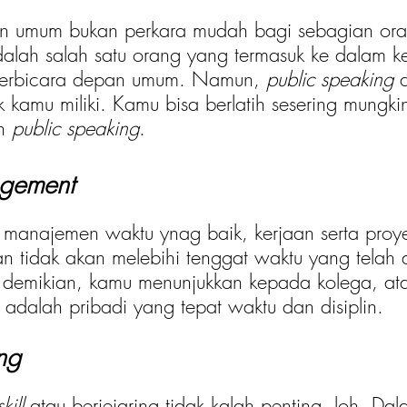
an umum bukan perkara mudah bagi sebagian ora
alah salah satu orang yang termasuk ke dalam k
 berbicara depan umum. Namun, 
public speaking
 
k kamu miliki. Kamu bisa berlatih sesering mungki
n
 public speaking
.
gement
i manajemen waktu ynag baik, kerjaan serta proye
n tidak akan melebihi tenggat waktu yang telah d
demikian, kamu menunjukkan kepada kolega, atas
adalah pribadi yang tepat waktu dan disiplin.
ng
kill
 atau berjejaring tidak kalah penting, loh. Dala