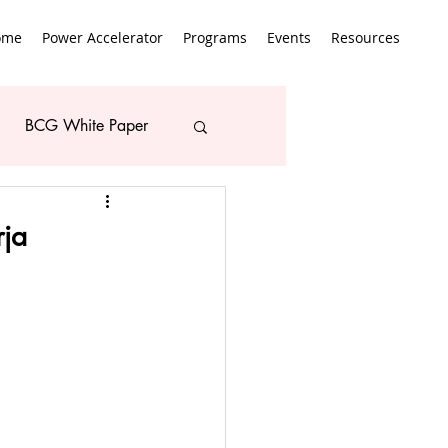
ome
Power Accelerator
Programs
Events
Resources
BCG White Paper
rja