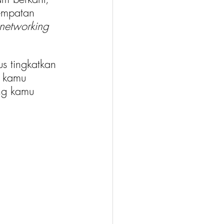
empatan 
networking
s tingkatkan 
a kamu 
ng kamu 