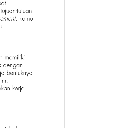
at 
ujuan-tujuan 
gement
, kamu 
u.
 memiliki 
ak dengan 
rja bentuknya 
im, 
kan kerja 