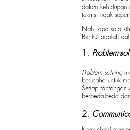
dalam kehidupan 
teknis, tidak sepert
Nah, apa saja sih
Berikut adalah daf
1. 
Problem-sol
Problem solving
 m
berusaha untuk men
Setiap tantangan 
berbeda-beda dan 
2. 
Communica
Komunikasi merup