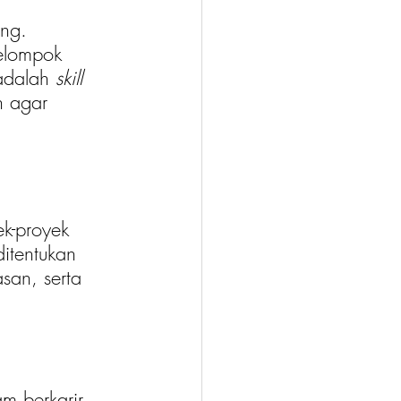
ng. 
elompok 
adalah 
skill
n agar 
k-proyek 
itentukan 
an, serta 
m berkarir, 