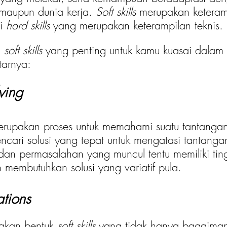
maupun dunia kerja. 
Soft skills 
merupakan keteram
i 
hard skills
 yang merupakan keterampilan teknis. 
 
soft skills
 yang penting untuk kamu kuasai dalam 
tarnya:
ving
erupakan proses untuk memahami suatu tantanga
cari solusi yang tepat untuk mengatasi tantangan
dan permasalahan yang muncul tentu memiliki tin
membutuhkan solusi yang variatif pula. 
tions
akan bentuk 
soft skills 
yang tidak hanya bagaiman