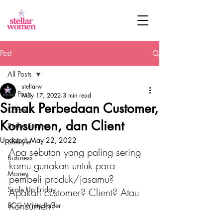
Post
All Posts
stellarw
All Posts
May 17, 2022
3 min read
Simak Perbedaan Customer,
Career
Konsumen, dan Client
Stellar Stories
Updated:
May 22, 2022
Lifestyle
Apa sebutan yang paling sering 
Business
kamu gunakan untuk para 
Money
pembeli produk/jasamu? 
Scale Up Friday
Apakah customer? Client? Atau 
Konsumen?
BCG White Paper