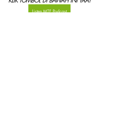
KLIK TOMBOL DI BAWAH INI YAA!
Listen MTF Podcast
Follow us on Instagram
Connect on LinkedIn
Join Forum Diskusi Telegram
Subcribe on Youtube