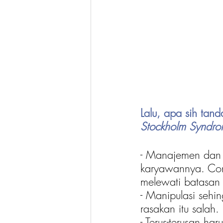
Lalu, apa sih tan
Stockholm Syndr
- Manajemen dan 
karyawannya. Con
melewati batasan 
- Manipulasi seh
rasakan itu salah.
- Terus-terusan h