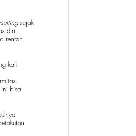
-
setting 
sejak 
s diri 
a rentan 
g kali 
 
mitas. 
ini bisa 
culnya 
ketakutan 