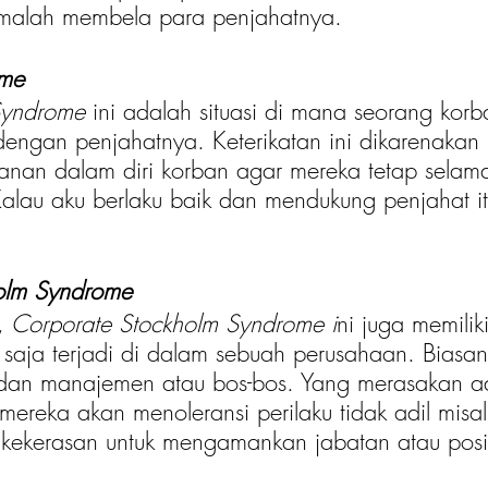
 malah membela para penjahatnya. 
ome
Syndrome
 ini adalah situasi di mana seorang korb
dengan penjahatnya. Keterikatan ini dikarenakan
nan dalam diri korban agar mereka tetap selama
 ‘Kalau aku berlaku baik dan mendukung penjahat i
’
olm Syndrome
,
 Corporate Stockholm Syndrome i
ni juga memili
aja terjadi di dalam sebuah perusahaan. Biasanya
dan manajemen atau bos-bos. Yang merasakan ada
mereka akan menoleransi perilaku tidak adil misa
kekerasan untuk mengamankan jabatan atau posi