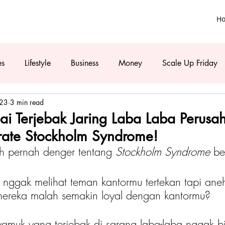
H
es
Lifestyle
Business
Money
Scale Up Friday
023
3 min read
i Terjebak Jaring Laba Laba Perusa
rate Stockholm Syndrome!
ah pernah denger tentang
 Stockholm Syndrome
 b
nggak melihat teman kantormu tertekan tapi ane
mereka malah semakin loyal dengan kantormu? 
yamuk yang terjebak di sarang laba-laba nggak bi