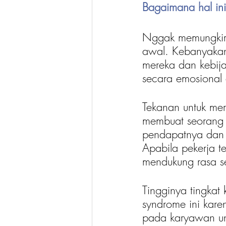
Bagaimana hal in
Nggak memungkiri, 
awal. Kebanyakan 
mereka dan kebija
secara emosional 
Tekanan untuk mer
membuat seorang 
pendapatnya dan m
Apabila pekerja t
mendukung rasa se
Tingginya tingkat
syndrome ini kare
pada karyawan un