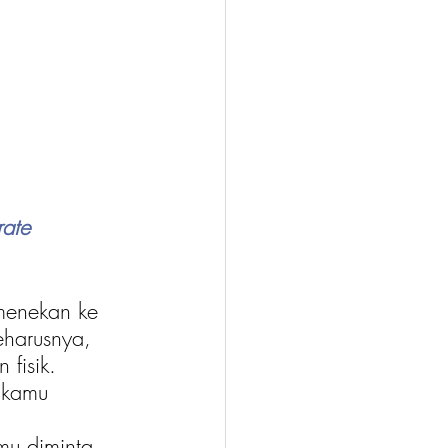
ate 
menekan ke 
harusnya, 
fisik.
 kamu 
mu diminta 