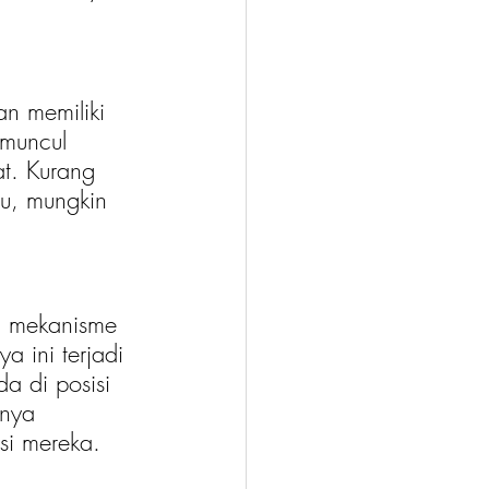
an memiliki 
 muncul 
t. Kurang 
tu, mungkin 
ki mekanisme 
 ini terjadi 
 di posisi 
lnya 
si mereka.