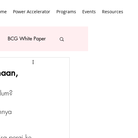
ome
Power Accelerator
Programs
Events
Resources
BCG White Paper
haan,
elum?
hnya 
sa pergi ke 