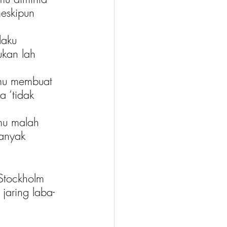
eskipun 
laku 
kan lah 
amu membuat 
 ‘tidak 
mu malah 
anyak 
 Stockholm 
jaring laba-