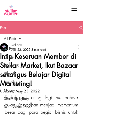
Post
All Posts
stellarw
All Posts
Apr 22, 2022
3 min read
Intip Keseruan Member di
Career
Stellar Market, Ikut Bazaar
Stellar Stories
sekaligus Belajar Digital
Lifestyle
Marketing!
Business
Money
Updated:
May 23, 2022
Sudah gak asing lagi 
nih 
bahwa 
Scale Up Friday
bulan Ramadhan menjadi momentum 
BCG White Paper
besar bagi para pegiat bisnis untuk 