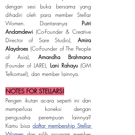
dengan sesi buka bersama yang 
dihadiri oleh para member Stellar 
Women. Diantaranya 
Putri 
Andamdewi
 (Co-Founder & Creative 
Director of Sare Studio), 
Amira 
Alaydroes
 (Co-Founder of The People 
of Asia), 
Amandha Brahmana 
(Founder of LARE), 
Lani Rahayu
 (GM 
Telkomsel), dan member lainnya.
NOTES FOR STELLARS!
Pengen ikutan acara seperti ini dan 
memperluas koneksi dengan 
pengusaha perempuan lainnya? 
Kamu bisa
daftar membership Stellar 
Women
 dan pilih program member 