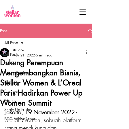
Post
All Posts
stellarw
All Posts
Nov 21, 2022
5 min read
Dukung Perempuan
Career
Mengembangkan Bisnis,
Stellar Stories
Stellar Women & L’Oreal
Lifestyle
Paris Hadirkan Power Up
Business
Money
Women Summit
Scale Up Friday
Jakarta, 19 November 2022
 - 
BCG White Paper
Stellar Women, sebuah platform 
yang mendukung dan 