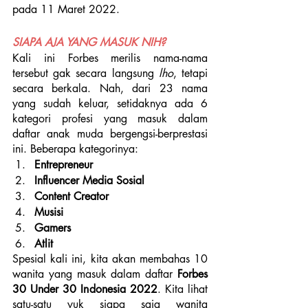
pada 11 Maret 2022.
SIAPA AJA YANG MASUK NIH?
Kali ini Forbes merilis nama-nama 
tersebut gak secara langsung 
lho
, tetapi 
secara berkala. Nah, dari 23 nama 
yang sudah keluar, setidaknya ada 6 
kategori profesi yang masuk dalam 
daftar anak muda bergengsi-berprestasi 
ini. Beberapa kategorinya:
Entrepreneur
Influencer Media Sosial
Content Creator
Musisi
Gamers
Atlit
Spesial kali ini, kita akan membahas 10 
wanita yang masuk dalam daftar 
Forbes 
30 Under 30 Indonesia 2022
. Kita lihat 
satu-satu yuk siapa saja wanita 