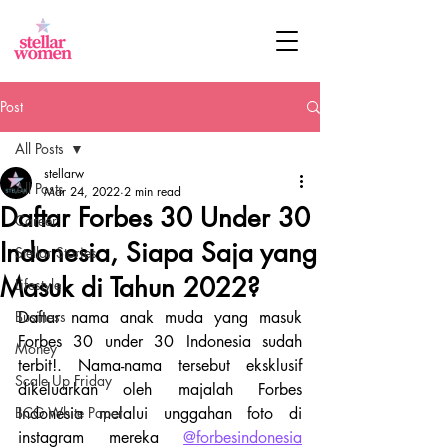
Post
All Posts
stellarw
All Posts
Mar 24, 2022
2 min read
Daftar Forbes 30 Under 30
Career
Indonesia, Siapa Saja yang
Stellar Stories
Masuk di Tahun 2022?
Lifestyle
Business
Daftar nama anak muda yang masuk 
Forbes 30 under 30 Indonesia sudah 
Money
terbit!. Nama-nama tersebut eksklusif 
Scale Up Friday
dikeluarkan oleh majalah Forbes 
BCG White Paper
Indonesia melalui unggahan foto di 
instagram mereka 
@forbesindonesia