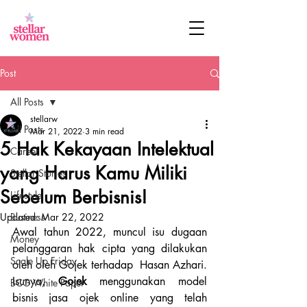
Post
All Posts
stellarw
All Posts
Mar 21, 2022
3 min read
5 Hak Kekayaan Intelektual
Career
yang Harus Kamu Miliki
Stellar Stories
Sebelum Berbisnis!
Lifestyle
Updated:
Business
Mar 22, 2022
Awal tahun 2022, muncul isu dugaan 
Money
pelanggaran hak cipta yang dilakukan 
Scale Up Friday
oleh oleh Gojek terhadap  Hasan Azhari. 
Isunya, 
Gojek 
menggunakan model 
BCG White Paper
bisnis
jasa ojek online yang telah 