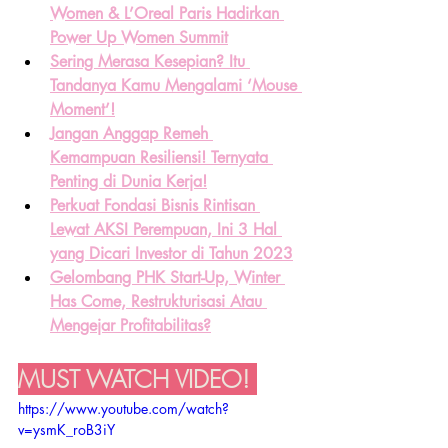
Women & L’Oreal Paris Hadirkan 
Power Up Women Summit
Sering Merasa Kesepian? Itu 
Tandanya Kamu Mengalami ‘Mouse 
Moment’!
Jangan Anggap Remeh 
Kemampuan Resiliensi! Ternyata 
Penting di Dunia Kerja!
Perkuat Fondasi Bisnis Rintisan 
Lewat AKSI Perempuan, Ini 3 Hal 
yang Dicari Investor di Tahun 2023
Gelombang PHK Start-Up, Winter 
Has Come, Restrukturisasi Atau 
Mengejar Profitabilitas?
MUST WATCH VIDEO! 
https://www.youtube.com/watch?
v=ysmK_roB3iY