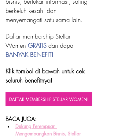
bisnis, bertukar informasi, saling 
berkeluh kesah, dan 
menyemangati satu sama lain.
Daftar membership Stellar 
Women 
GRATIS 
dan dapat
BANYAK BENEFIT!
Klik tombol di bawah untuk cek 
seluruh benefitnya!
DAFTAR MEMBERSHIP STELLAR WOMEN!
BACA JUGA:
Dukung Perempuan 
Mengembangkan Bisnis, Stellar 