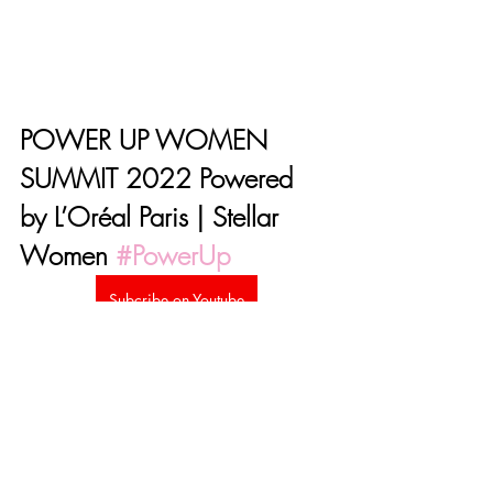
POWER UP WOMEN 
SUMMIT 2022 Powered 
by L’Oréal Paris | Stellar 
Women 
#PowerUp
Subcribe on Youtube
Ingin lihat konten lain dari 
Stellar 
Women
 yang gak kalah menarik?
KLIK TOMBOL DI BAWAH INI YAA!
Listen MTF Podcast