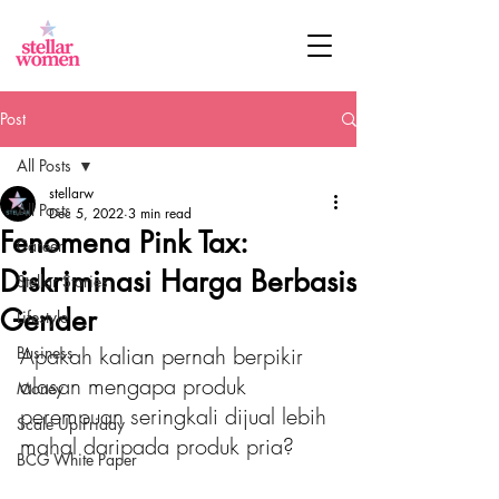
Post
All Posts
stellarw
All Posts
Dec 5, 2022
3 min read
Fenomena Pink Tax:
Career
Diskriminasi Harga Berbasis
Stellar Stories
Gender
Lifestyle
Apakah kalian pernah berpikir 
Business
alasan mengapa produk 
Money
perempuan seringkali dijual lebih 
Scale Up Friday
mahal daripada produk pria?
BCG White Paper