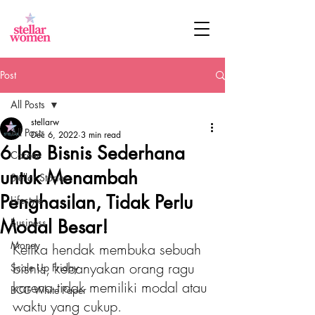
Post
All Posts
stellarw
All Posts
Dec 6, 2022
3 min read
6 Ide Bisnis Sederhana
Career
untuk Menambah
Stellar Stories
Penghasilan, Tidak Perlu
Lifestyle
Modal Besar!
Business
Money
Ketika hendak membuka sebuah 
bisnis, kebanyakan orang ragu 
Scale Up Friday
karena tidak memiliki modal atau 
BCG White Paper
waktu yang cukup.