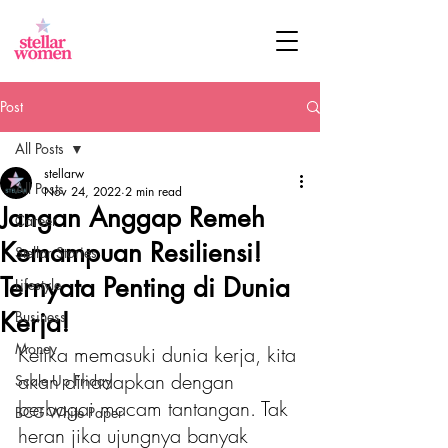
Post
All Posts
stellarw
All Posts
Nov 24, 2022
2 min read
Jangan Anggap Remeh
Career
Kemampuan Resiliensi!
Stellar Stories
Ternyata Penting di Dunia
Lifestyle
Kerja!
Business
Money
Ketika memasuki dunia kerja, kita 
akan dihadapkan dengan 
Scale Up Friday
berbagai macam tantangan. Tak 
BCG White Paper
heran jika ujungnya banyak 