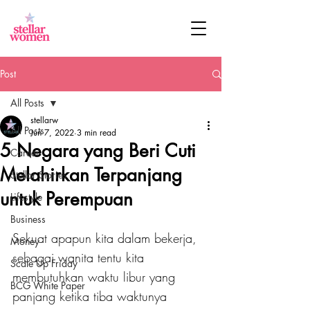
Post
All Posts
stellarw
All Posts
Jun 7, 2022
3 min read
5 Negara yang Beri Cuti
Career
Melahirkan Terpanjang
Stellar Stories
untuk Perempuan
Lifestyle
Business
Sekuat apapun kita dalam bekerja, 
Money
sebagai wanita tentu kita 
Scale Up Friday
membutuhkan waktu libur yang 
BCG White Paper
panjang ketika tiba waktunya 