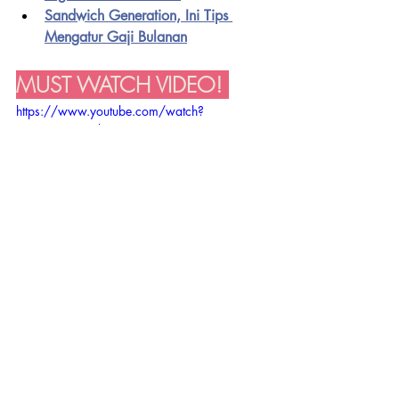
Sandwich Generation, Ini Tips 
Mengatur Gaji Bulanan
MUST WATCH VIDEO! 
https://www.youtube.com/watch?
v=EFVpXVjCmJk
Emang Bisa Tetap Relevan 
tanpa Mengubah Value? 
Belajar dari Head of 
Content Narasi | 
#MTFPodcast