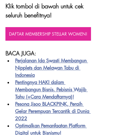
Klik tombol di bawah untuk cek 
seluruh benefitnya!
DAFTAR MEMBERSHIP STELLAR WOMEN!
BACA JUGA:
Perjalanan Ida Swasti Membangun 
Nipplets dan Melawan Tabu di 
Indonesia
Pentingnya HAKI dalam 
Membangun Bisnis, Pebisnis Wajib 
Tahu (+Cara Mendaftarnya)!
Pesona Jisoo BLACKPINK, Peraih 
Gelar Perempuan Tercantik di Dunia 
2022
Optimalkan Pemanfaatan Platform 
Digital untuk Bisnismu!