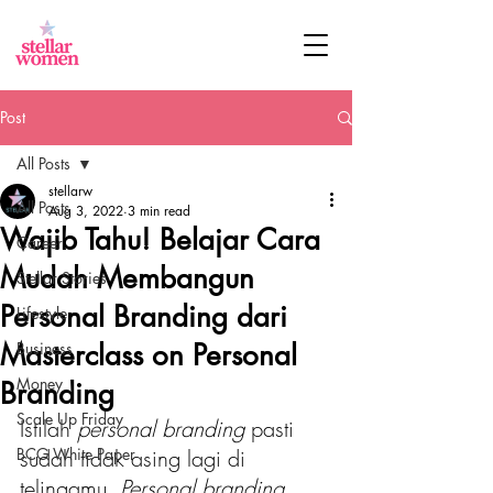
Post
All Posts
stellarw
All Posts
Aug 3, 2022
3 min read
Wajib Tahu! Belajar Cara
Career
Mudah Membangun
Stellar Stories
Personal Branding dari
Lifestyle
Masterclass on Personal
Business
Money
Branding
Scale Up Friday
Istilah 
personal branding
 pasti 
BCG White Paper
sudah tidak asing lagi di 
telingamu. 
Personal branding