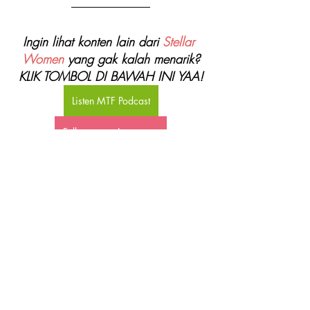
Ingin lihat konten lain dari 
Stellar 
Women
 yang gak kalah menarik?
KLIK TOMBOL DI BAWAH INI YAA!
Listen MTF Podcast
Follow us on Instagram
Connect on LinkedIn
Join Forum Diskusi Telegram
Tentang Stellar Women:
Stellar Women adalah komunitas 
perempuan yang mendukung para 