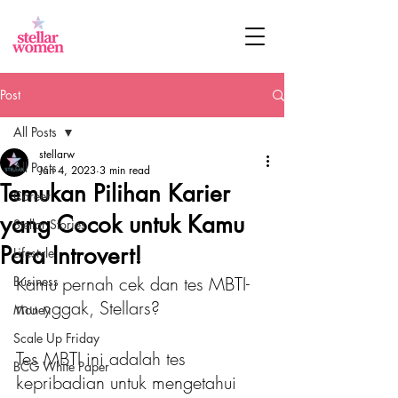
Post
All Posts
stellarw
All Posts
Jan 4, 2023
3 min read
Temukan Pilihan Karier
Career
yang Cocok untuk Kamu
Stellar Stories
Para Introvert!
Lifestyle
Kamu pernah cek dan tes MBTI-
Business
mu nggak, Stellars?
Money
Scale Up Friday
Tes MBTI ini adalah tes 
BCG White Paper
kepribadian untuk mengetahui 