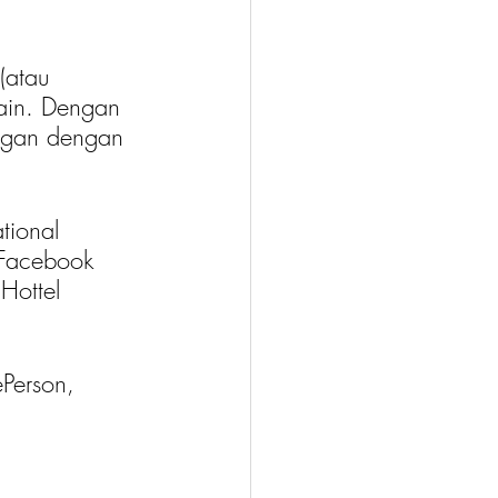
(atau 
lain. Dengan 
ggan dengan 
ional 
 Facebook 
Hottel 
ePerson, 