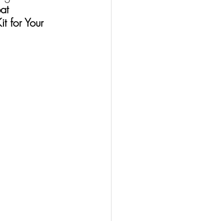
at 
t for Your 