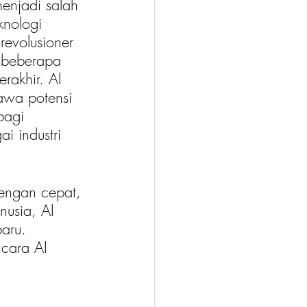
menjadi salah 
knologi 
revolusioner 
 beberapa 
erakhir. AI 
wa potensi 
bagi 
i industri 
engan cepat, 
usia, AI 
aru. 
cara AI 