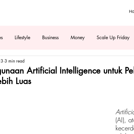
H
es
Lifestyle
Business
Money
Scale Up Friday
23
3 min read
naan Artificial Intelligence untuk P
ebih Luas
Artifici
(AI), a
kecerd