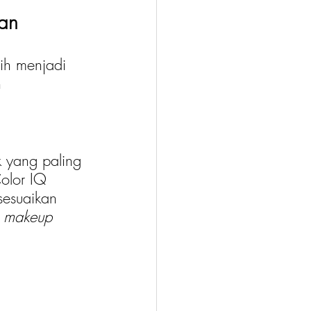
an
sih menjadi 
 
 
k yang paling 
olor IQ 
esuaikan 
 
makeup