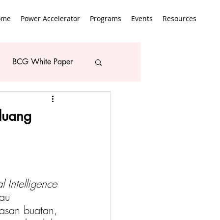
ome
Power Accelerator
Programs
Events
Resources
BCG White Paper
eluang
al Intelligence
tau 
asan buatan, 