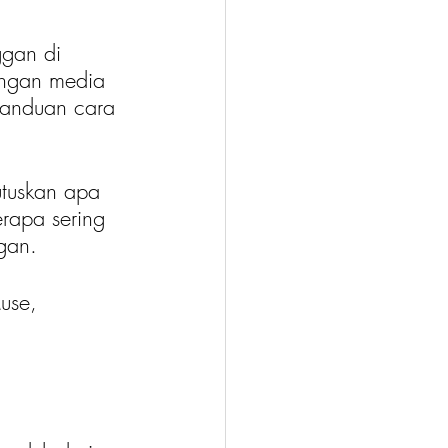
gan di 
tingan media 
panduan cara 
tuskan apa 
rapa sering 
gan. 
use, 