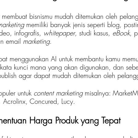
 
membuat bisnismu mudah ditemukan oleh pelang
marketing
 memiliki banyak jenis seperti blog, pos
ideo, infografis, 
whitepaper
, studi kasus, 
eBook
, 
an email 
marketing
.
apat menggunakan AI untuk membantu kamu memu
, kata kunci mana yang akan digunakan, dan sebe
ipublish agar dapat mudah ditemukan oleh pelang
opuler untuk 
content marketing 
misalnya: MarketM
, Acrolinx, Concured, Lucy.
enentuan Harga Produk yang Tepat