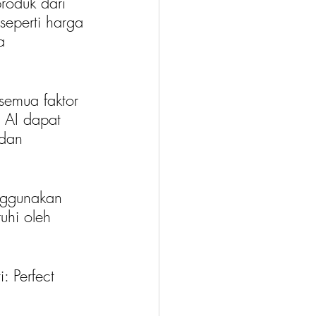
roduk dari 
seperti harga 
a 
emua faktor 
 AI dapat 
 dan 
nggunakan 
uhi oleh 
: Perfect 