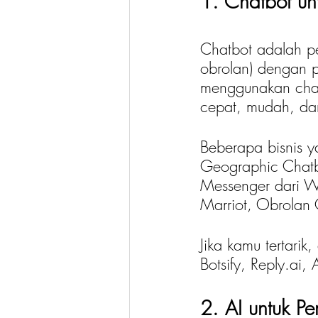
1. Chatbot un
Chatbot adalah p
obrolan) dengan p
menggunakan chat
cepat, mudah, da
Beberapa bisnis 
Geographic Chatbo
Messenger dari Wh
Marriot, Obrolan 
Jika kamu tertarik
Botsify, Reply.ai,
2. AI untuk P