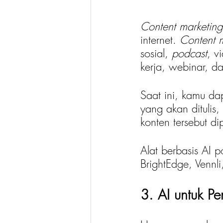
Content marketing
internet. 
Content 
sosial, 
podcast
, v
kerja, webinar, d
Saat ini, kamu d
yang akan ditulis
konten tersebut d
Alat berbasis AI p
BrightEdge, Vennli
3. AI untuk P