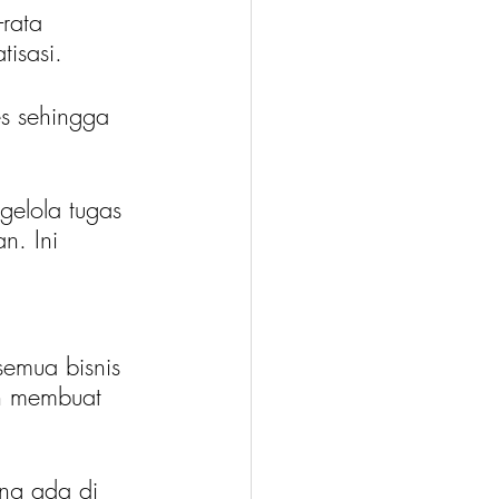
rata 
isasi.
s sehingga 
elola tugas 
n. Ini 
semua bisnis 
n membuat 
ng ada di 